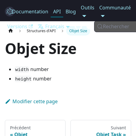
Outils
Communauté
Documentation
Electron
API
Blog
Versions
Français
Rechercher
Structures d'API
Objet Size
Objet Size
number
width
number
height
Modifier cette page
Précédent
Suivant
Objet
Objet Task