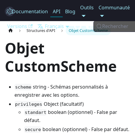
Outils
Communauté
Documentation
Electron
API
Blog
Versions
Français
Rechercher
Structures d'API
Objet CustomScheme
Objet
CustomScheme
string - Schémas personnalisés à
scheme
enregistrer avec les options.
Object (facultatif)
privileges
boolean (optionnel) - False par
standart
défaut.
boolean (optionnel) - False par défaut.
secure