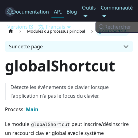
Outils
Communauté
Documentation
Electron
API
Blog
Versions
Français
Rechercher
Modules du processus principal
globalShortcut
Sur cette page
globalShortcut
Détecte les événements de clavier lorsque
l'application n'a pas le focus du clavier.
Process:
Main
Le module
peut inscrire/désinscrire
globalShortcut
un raccourci clavier global avec le système