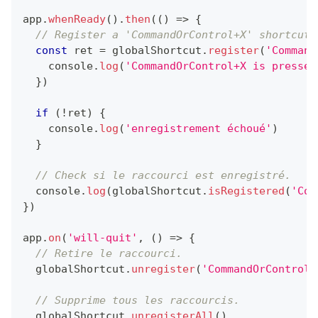
app
.
whenReady
(
)
.
then
(
(
)
=>
{
// Register a 'CommandOrControl+X' shortcut 
const
 ret 
=
 globalShortcut
.
register
(
'Command
console
.
log
(
'CommandOrControl+X is pressed
}
)
if
(
!
ret
)
{
console
.
log
(
'enregistrement échoué'
)
}
// Check si le raccourci est enregistré.
console
.
log
(
globalShortcut
.
isRegistered
(
'Com
}
)
app
.
on
(
'will-quit'
,
(
)
=>
{
// Retire le raccourci.
  globalShortcut
.
unregister
(
'CommandOrControl+
// Supprime tous les raccourcis.
  globalShortcut
.
unregisterAll
(
)