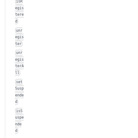
isR
egis
tere
d
unr
egis
ter
unr
egis
terA
ll
set
Susp
ende
d
isS
uspe
nde
d