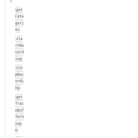
s
get
Cate
gori
es
sta
rtRe
cord
ing
sto
pRec
ordi
ng
get
Trac
eBuf
ferU
sag
e