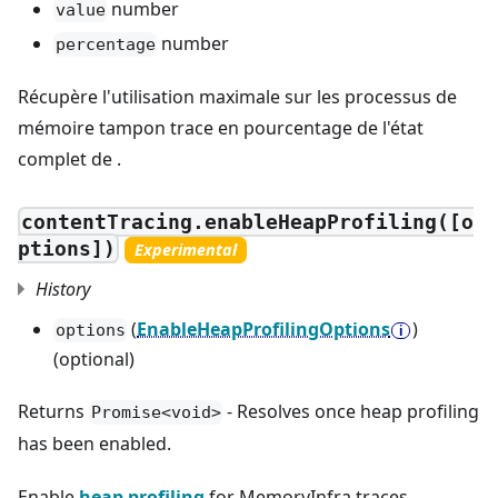
number
value
number
percentage
Récupère l'utilisation maximale sur les processus de
mémoire tampon trace en pourcentage de l'état
complet de .
contentTracing.enableHeapProfiling([o
ptions])
Experimental
History
(
EnableHeapProfilingOptions
)
options
(optional)
Returns
- Resolves once heap profiling
Promise<void>
has been enabled.
Enable
heap profiling
for MemoryInfra traces.