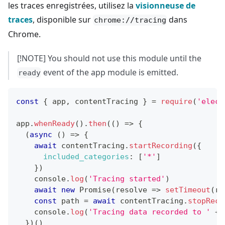
les traces enregistrées, utilisez la
visionneuse de
traces
, disponible sur
dans
chrome://tracing
Chrome.
[!NOTE] You should not use this module until the
event of the app module is emitted.
ready
const
{
 app
,
 contentTracing 
}
=
require
(
'elect
app
.
whenReady
(
)
.
then
(
(
)
=>
{
(
async
(
)
=>
{
await
 contentTracing
.
startRecording
(
{
included_categories
:
[
'*'
]
}
)
console
.
log
(
'Tracing started'
)
await
new
Promise
(
resolve
=>
setTimeout
(
re
const
 path 
=
await
 contentTracing
.
stopReco
console
.
log
(
'Tracing data recorded to '
+
 
}
)
(
)