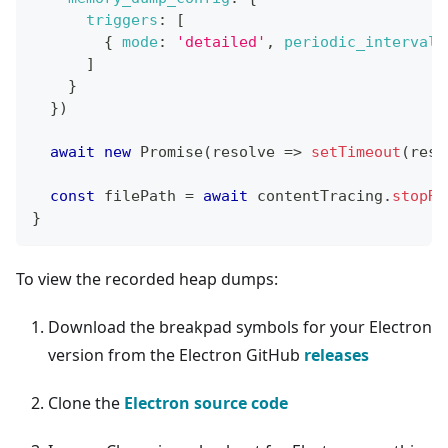
triggers
:
[
{
mode
:
'detailed'
,
periodic_interval_
]
}
}
)
await
new
Promise
(
resolve
=>
setTimeout
(
reso
const
 filePath 
=
await
 contentTracing
.
stopRe
}
To view the recorded heap dumps:
Download the breakpad symbols for your Electron
version from the Electron GitHub
releases
Clone the
Electron source code