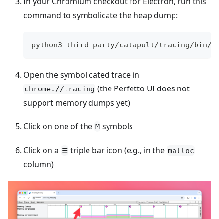
In your Chromium checkout for Electron, run this
command to symbolicate the heap dump:
python3 third_party/catapult/tracing/bin/s
Open the symbolicated trace in
(the Perfetto UI does not
chrome://tracing
support memory dumps yet)
Click on one of the
symbols
M
Click on a
triple bar icon (e.g., in the
☰
malloc
column)