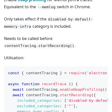
Equivalent to the
switch in Chrome.
--memlog
Only takes effect if the
disabled-by-default-
category is included.
memory-infra
Needs to be called before
.
contentTracing.startRecording()
Utilisation:
const
{
 contentTracing 
}
=
require
(
'electron'
)
async
function
recordTrace
(
)
{
await
 contentTracing
.
enableHeapProfiling
(
)
await
 contentTracing
.
startRecording
(
{
included_categories
:
[
'disabled-by-default
excluded_categories
:
[
'*'
]
,
memory_dump_config
:
{