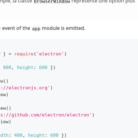
ple, la classe
représente une option plus
BrowserWindow
event of the
module is emitted.
y
app
w
}
=
require
(
'electron'
)
:
800
,
height
:
600
}
)
ew
(
)
s://electronjs.org'
)
iew
)
iew
(
)
ps://github.com/electron/electron'
)
View
)
idth
:
400
,
height
:
600
}
)