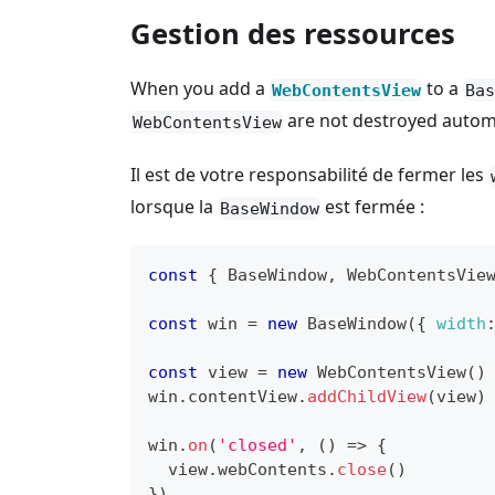
Gestion des ressources
When you add a
to a
WebContentsView
Bas
are not destroyed automa
WebContentsView
Il est de votre responsabilité de fermer les
lorsque la
est fermée :
BaseWindow
const
{
BaseWindow
,
WebContentsVie
const
 win 
=
new
BaseWindow
(
{
width
const
 view 
=
new
WebContentsView
(
)
win
.
contentView
.
addChildView
(
view
)
win
.
on
(
'closed'
,
(
)
=>
{
  view
.
webContents
.
close
(
)
}
)