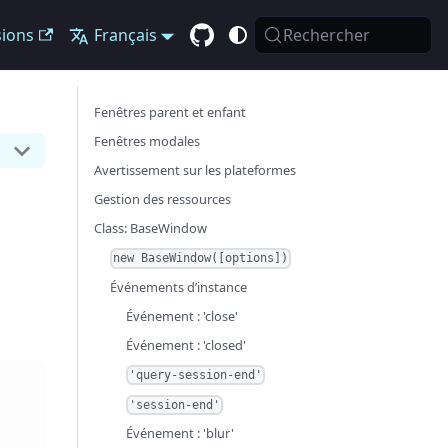
sions
Français
Rechercher
Fenêtres parent et enfant
Fenêtres modales
Avertissement sur les plateformes
Gestion des ressources
Class: BaseWindow
new BaseWindow([options])
Événements d’instance
Événement : 'close'
Événement : 'closed'
'query-session-end'
'session-end'
Événement : 'blur'