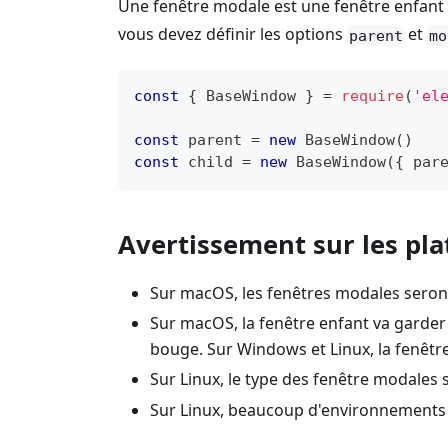
Une fenêtre modale est une fenêtre enfant q
vous devez définir les options
et
parent
mo
const
{
BaseWindow
}
=
require
(
'el
const
 parent 
=
new
BaseWindow
(
)
const
 child 
=
new
BaseWindow
(
{
 par
Avertissement sur les pl
Sur macOS, les fenêtres modales seront
Sur macOS, la fenêtre enfant va garder l
bouge. Sur Windows et Linux, la fenêtr
Sur Linux, le type des fenêtre modales
Sur Linux, beaucoup d'environnements