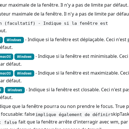
geur maximale de la fenêtre. Il n'y a pas de limite par défaut.
uteur maximale de la fenêtre. Il n'y a pas de limite par défau
n (facultatif) - Indique si la fenêtre est
aut.
- Indique si la fenêtre est déplaçable. Ceci n'est
S
Windows
éfaut.
- Indique si la fenêtre est minimisable. Ceci
macOS
Windows
ar défaut.
- Indique si la fenêtre est maximizable. Ceci
macOS
Windows
ar défaut.
- Indique si la fenêtre est closable. Ceci n'est pa
S
Windows
éfaut.
ndique que la fenêtre pourra ou non prendre le focus. True 
focusable: false
skipTas
r
implique également de définir
fait que la fenêtre arrête d'interragir avec wm, par
: false