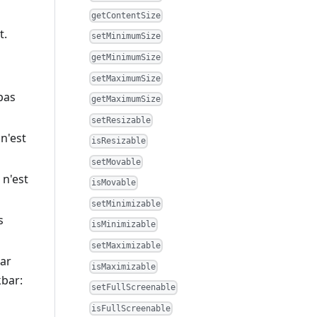
getContentSize
t.
setMinimumSize
getMinimumSize
setMaximumSize
 pas
getMaximumSize
setResizable
 n'est
isResizable
setMovable
 n'est
isMovable
setMinimizable
s
isMinimizable
setMaximizable
par
isMaximizable
kbar:
setFullScreenable
isFullScreenable