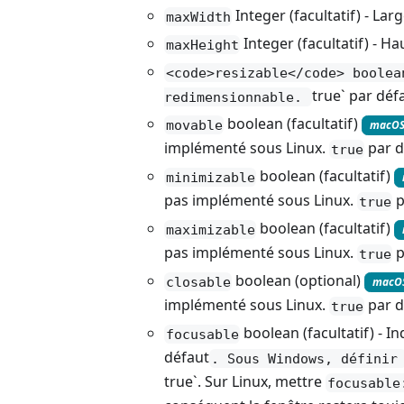
Integer (facultatif) - Lar
maxWidth
Integer (facultatif) - Ha
maxHeight
<code>resizable</code> boolea
true` par déf
redimensionnable.
boolean (facultatif)
movable
macO
implémenté sous Linux.
par d
true
boolean (facultatif)
minimizable
pas implémenté sous Linux.
p
true
boolean (facultatif)
maximizable
pas implémenté sous Linux.
p
true
boolean (optional)
closable
macO
implémenté sous Linux.
par d
true
boolean (facultatif) - I
focusable
défaut
. Sous Windows, défini
true`. Sur Linux, mettre
focusable