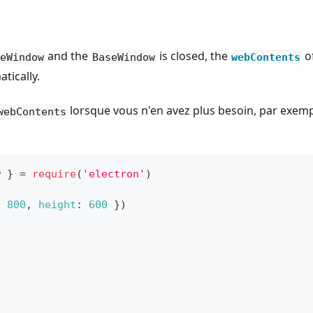
and the
is closed, the
o
eWindow
BaseWindow
webContents
tically.
lorsque vous n'en avez plus besoin, par exem
webContents
w
}
=
require
(
'electron'
)
:
800
,
height
:
600
}
)