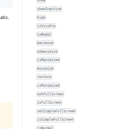
show
showInactive
eaks.
hide
isVisible
isModal
maximize
unmaximize
isMaximized
minimize
restore
isMinimized
setFullScreen
isFullScreen
setSimpleFullScreen
isSimpleFullScreen
isNormal