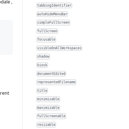
dale ,
tabbingIdentifier
autoHideMenuBar
simpleFullScreen
fullScreen
focusable
visibleOnAllWorkspaces
shadow
kiosk
documentEdited
representedFilename
title
arent
minimizable
maximizable
fullScreenable
resizable