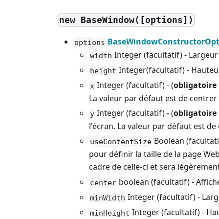
new BaseWindow([options])
BaseWindowConstructorOpt
options
Integer (facultatif) - Largeur
width
Integer(facultatif) - Hauteu
height
Integer (facultatif) - (
obligatoire
x
La valeur par défaut est de centrer 
Integer (facultatif) - (
obligatoire
y
l'écran. La valeur par défaut est de 
Boolean (facultatif
useContentSize
pour définir la taille de la page Web,
cadre de celle-ci et sera légèremen
boolean (facultatif) - Affich
center
Integer (facultatif) - La
minWidth
Integer (facultatif) - H
minHeight