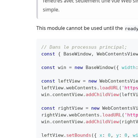
fenêtres avec seulement une vue Web sim
simple.
This module cannot be used until the
read
// Dans le processus principal;
const
{
BaseWindow
,
WebContentsVie
const
 win 
=
new
BaseWindow
(
{
width
const
 leftView 
=
new
WebContentsVi
leftView
.
webContents
.
loadURL
(
'http
win
.
contentView
.
addChildView
(
leftV
const
 rightView 
=
new
WebContentsV
rightView
.
webContents
.
loadURL
(
'htt
win
.
contentView
.
addChildView
(
right
leftView
.
setBounds
(
{
x
:
0
,
y
:
0
,
w