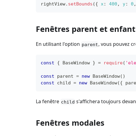
rightView
.
setBounds
(
{
x
:
400
,
y
:
0
Fenêtres parent et enfant
En utilisant l'option
, vous pouvez cr
parent
const
{
BaseWindow
}
=
require
(
'el
const
 parent 
=
new
BaseWindow
(
)
const
 child 
=
new
BaseWindow
(
{
 par
La fenêtre
s'affichera toujours devan
child
Fenêtres modales