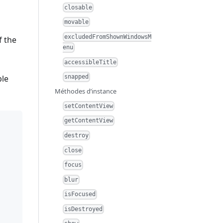
closable
movable
excludedFromShownWindowsM
f the
enu
accessibleTitle
ple
snapped
Méthodes d’instance
setContentView
getContentView
destroy
close
focus
blur
isFocused
isDestroyed