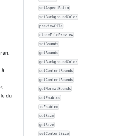
setAspectRatio
setBackgroundColor
previewFile
closeFilePreview
setBounds
cran.
getBounds
getBackgroundColor
 à
setContentBounds
getContentBounds
es
getNormalBounds
lle du
setEnabled
isEnabled
setSize
getSize
setContentSize