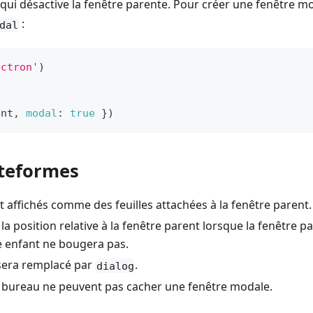
ui désactive la fenêtre parente. Pour créer une fenêtre mo
:
dal
ectron'
)
ent
,
modal
:
true
}
)
ateformes
 affichés comme des feuilles attachées à la fenêtre parent.
a position relative à la fenêtre parent lorsque la fenêtre p
e enfant ne bougera pas.
 sera remplacé par
.
dialog
 bureau ne peuvent pas cacher une fenêtre modale.