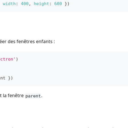
,
width
:
400
,
height
:
600
}
)
éer des fenêtres enfants :
ectron'
)
ent 
}
)
t la fenêtre
.
parent