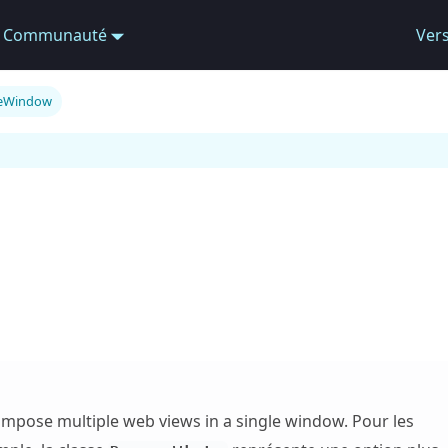
Communauté
Ver
eWindow
ompose multiple web views in a single window. Pour les