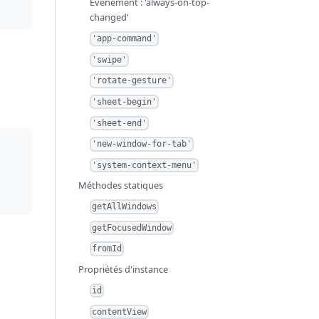
Événement : 'always-on-top-
changed'
'app-command'
'swipe'
'rotate-gesture'
'sheet-begin'
'sheet-end'
'new-window-for-tab'
'system-context-menu'
Méthodes statiques
getAllWindows
getFocusedWindow
fromId
Propriétés d'instance
id
contentView