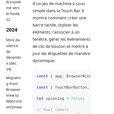
écosystè
d'un jeu de machine à sous
me vers
simple dans la Touch Bar. Il
le Node
montre comment créer une
22
barre tactile, styliser les
2024
éléments, l'associer à un
fenêtre, gérer les événements
Mois du
silence
de clic de bouton et mettre à
de
jour les étiquettes de manière
décembr
dynamique.
e (déc.
24)
const
{
 app
,
BrowserWindow
,
Touch
Migratin
g from
const
{
TouchBarButton
,
TouchBarL
Browser
View to
let
 spinning 
=
false
;
WebCont
entsView
// Reel labels