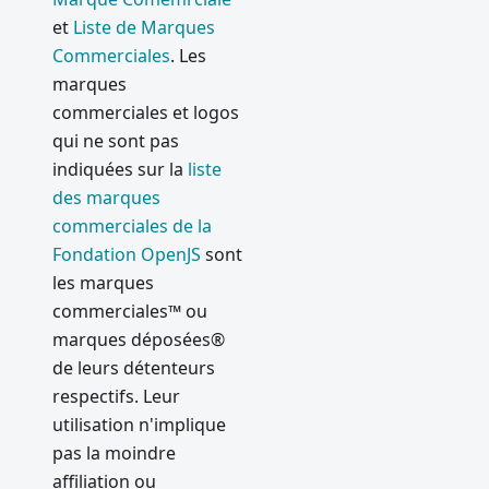
au
et
Liste de Marques
JavaScrip
Commerciales
. Les
t dans
marques
Electron
commerciales et logos
Gouvern
qui ne sont pas
ance
indiquées sur la
liste
Electron
des marques
Correctio
commerciales de la
n de la
Fondation OpenJS
sont
vulnérabi
les marques
lité de
commerciales™ ou
Chromiu
marques déposées®
m
FileRead
de leurs détenteurs
er
respectifs. Leur
utilisation n'implique
Disconti
pas la moindre
nuing
support
affiliation ou