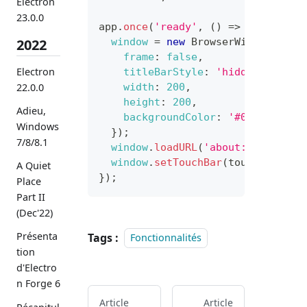
Electron
23.0.0
app
.
once
(
'ready'
,
(
)
=>
{
2022
window
=
new
BrowserWindow
(
{
frame
:
false
,
Electron
titleBarStyle
:
'hidden-inset'
width
:
200
,
22.0.0
height
:
200
,
Adieu,
backgroundColor
:
'#000'
,
Windows
}
)
;
7/8/8.1
window
.
loadURL
(
'about:blank'
)
;
window
.
setTouchBar
(
touchBar
)
;
A Quiet
}
)
;
Place
Part II
(Dec'22)
Présenta
Tags :
Fonctionnalités
tion
d'Electro
n Forge 6
Article
Article