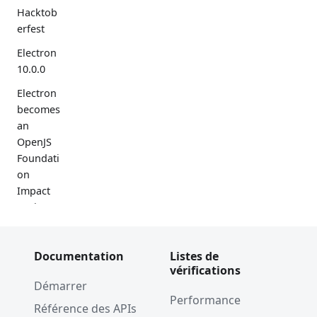
Hacktob
erfest
Electron
10.0.0
Electron
becomes
an
OpenJS
Foundati
on
Impact
Project
Google
Season
Documentation
Listes de
of Docs
vérifications
Démarrer
Electron
Performance
9.0.0
Référence des APIs