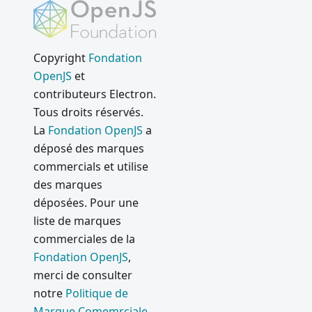
WebAudi
o
Chromiu
Copyright
Fondation
m (CVE-
2019-
OpenJS
et
13720)
contributeurs Electron.
Tous droits réservés.
Electron
La
Fondation OpenJS
a
7.0.0
déposé des marques
Electron
commercials et utilise
6.0.0
des marques
Nouvelle
déposées. Pour une
Cadence
liste de marques
de Sortie
commerciales de la
Electron
Fondation OpenJS
,
Electron
merci de consulter
5.0.0
notre
Politique de
Du natif
Marque Comemrciale