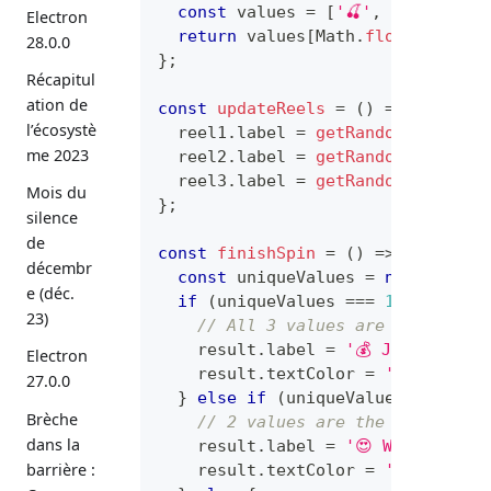
const
 values 
=
[
'🍒'
,
'💎'
,
'7️⃣'
Electron
return
 values
[
Math
.
floor
(
Math
.
r
28.0.0
}
;
Récapitul
ation de
const
updateReels
=
(
)
=>
{
l’écosystè
  reel1
.
label
=
getRandomValue
(
)
;
me 2023
  reel2
.
label
=
getRandomValue
(
)
;
  reel3
.
label
=
getRandomValue
(
)
;
Mois du
}
;
silence
de
const
finishSpin
=
(
)
=>
{
décembr
const
 uniqueValues 
=
new
Set
(
[
r
e (déc.
if
(
uniqueValues 
===
1
)
{
23)
// All 3 values are the same
    result
.
label
=
'💰 Jackpot!'
;
Electron
    result
.
textColor
=
'#FDFF00'
;
27.0.0
}
else
if
(
uniqueValues 
===
2
)
Brèche
// 2 values are the same
dans la
    result
.
label
=
'😍 Winner!'
;
barrière :
    result
.
textColor
=
'#FDFF00'
;