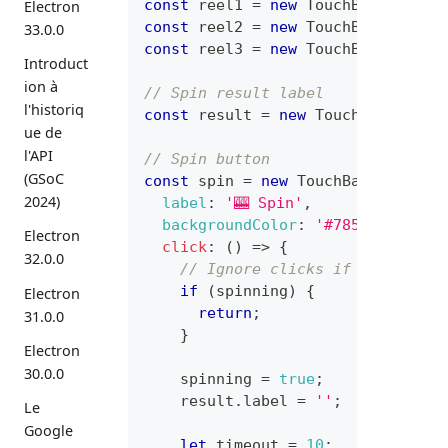
const
 reel1 
=
new
TouchBarLabel
(
)
Electron
const
 reel2 
=
new
TouchBarLabel
(
)
33.0.0
const
 reel3 
=
new
TouchBarLabel
(
)
Introduct
ion à
// Spin result label
l'historiq
const
 result 
=
new
TouchBarLabel
(
ue de
l'API
// Spin button
(GSoC
const
 spin 
=
new
TouchBarButton
(
{
2024)
label
:
'🎰 Spin'
,
backgroundColor
:
'#7851A9'
,
Electron
click
:
(
)
=>
{
32.0.0
// Ignore clicks if already s
if
(
spinning
)
{
Electron
return
;
31.0.0
}
Electron
30.0.0
    spinning 
=
true
;
    result
.
label
=
''
;
Le
Google
let
 timeout 
=
10
;