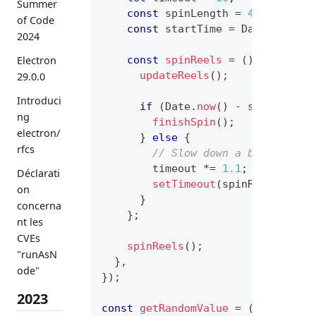
Summer
const
 spinLength 
=
4
*
1000
;
of Code
const
 startTime 
=
Date
.
now
(
)
;
2024
const
spinReels
=
(
)
=>
{
Electron
updateReels
(
)
;
29.0.0
Introduci
if
(
Date
.
now
(
)
-
 startTime 
ng
finishSpin
(
)
;
electron/
}
else
{
rfcs
// Slow down a bit on eac
        timeout 
*=
1.1
;
Déclarati
setTimeout
(
spinReels
,
 tim
on
}
concerna
}
;
nt les
CVEs
spinReels
(
)
;
"runAsN
}
,
ode"
}
)
;
2023
const
getRandomValue
=
(
)
=>
{