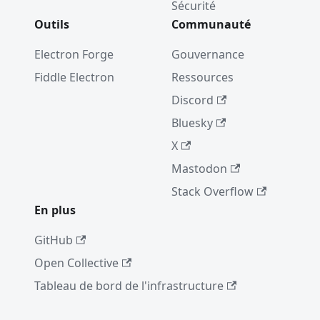
Sécurité
Prochain
Outils
Communauté
es
versions
Electron Forge
Gouvernance
d'Electro
Fiddle Electron
Ressources
n
Discord
Electron
8.0.0
Bluesky
2019
X
Mastodon
Electron
Stack Overflow
joins the
OpenJS
En plus
Foundati
GitHub
on
Open Collective
Correctio
n de
Tableau de bord de l'infrastructure
vulnérabi
lité