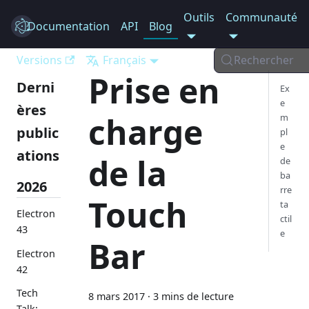
Outils
Communauté
Documentation
Electron
API
Blog
Versions
Français
Rechercher
Prise en
Derni
Ex
e
ères
charge
m
public
pl
e
ations
de la
de
ba
2026
rre
Touch
ta
Electron
ctil
43
e
Bar
Electron
42
Tech
8 mars 2017
·
3 mins de lecture
Talk: