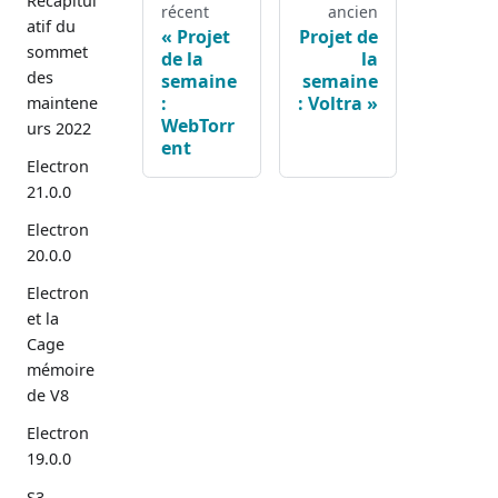
Récapitul
récent
ancien
atif du
Projet
Projet de
sommet
de la
la
des
semaine
semaine
:
: Voltra
maintene
WebTorr
urs 2022
ent
Electron
21.0.0
Electron
20.0.0
Electron
et la
Cage
mémoire
de V8
Electron
19.0.0
S3