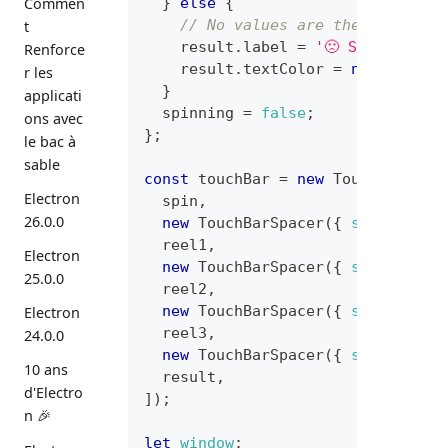
Commen
}
else
{
// No values are the same
t
    result
.
label
=
'🙁 Spin Again'
Renforce
    result
.
textColor
=
null
;
r les
}
applicati
  spinning 
=
false
;
ons avec
}
;
le bac à
sable
const
 touchBar 
=
new
TouchBar
(
[
Electron
  spin
,
26.0.0
new
TouchBarSpacer
(
{
size
:
'lar
  reel1
,
Electron
new
TouchBarSpacer
(
{
size
:
'sma
25.0.0
  reel2
,
new
TouchBarSpacer
(
{
size
:
'sma
Electron
  reel3
,
24.0.0
new
TouchBarSpacer
(
{
size
:
'lar
10 ans
  result
,
d'Electro
]
)
;
n 🎉
let
window
;