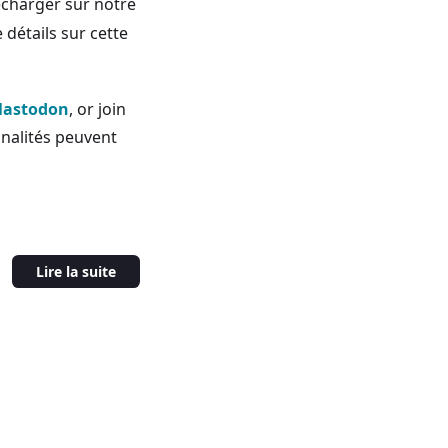
écharger sur notre
 détails sur cette
astodon
, or join
nalités peuvent
Lire la suite