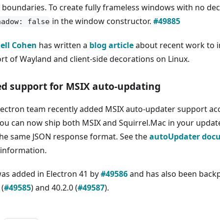
e boundaries. To create fully frameless windows with no dec
in the window constructor.
#49885
hadow: false
ell Cohen
has written a
blog article
about recent work to i
rt of Wayland and client-side decorations on Linux.
d support for MSIX auto-updating
lectron team recently added MSIX auto-updater support ac
You can now ship both MSIX and Squirrel.Mac in your update
the same JSON response format. See the
autoUpdater doc
information.
was added in Electron 41 by
#49586
and has also been backp
 (
#49585
) and 40.2.0 (
#49587
).