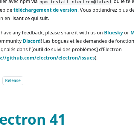
aller avec npm via
ou le tél
npm install electron@latest
web de
téléchargement de version
. Vous obtiendrez plus de
n en lisant ce qui suit.
u have any feedback, please share it with us on
Bluesky
or
M
community
Discord
! Les bogues et les demandes de fonction
ignalés dans l'[outil de suivi des problèmes] d’Electron
s://github.com/electron/electron/issues
).
Release
lectron 41