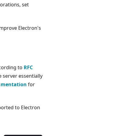
orations, set
mprove Electron's
cording to
RFC
 server essentially
umentation
for
orted to Electron