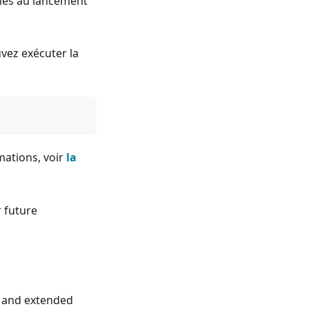
êmes au lancement
uvez exécuter la
mations, voir
la
r future
 and extended