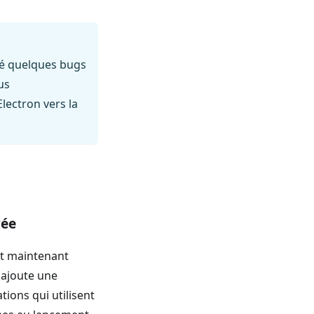
gré quelques bugs
us
lectron vers la
rée
nt maintenant
a ajoute une
ions qui utilisent