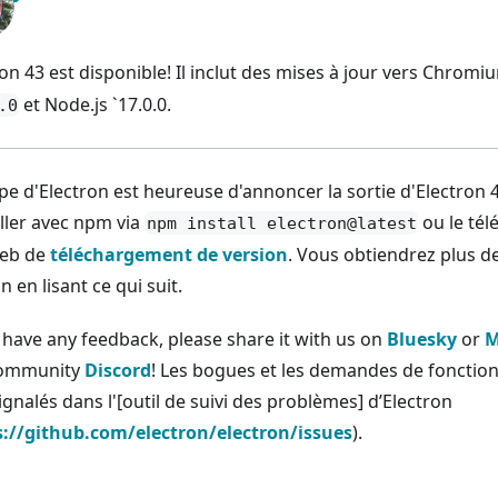
on 43 est disponible! Il inclut des mises à jour vers Chrom
et Node.js `17.0.0.
.0
ipe d'Electron est heureuse d'annoncer la sortie d'Electron 
aller avec npm via
ou le tél
npm install electron@latest
web de
téléchargement de version
. Vous obtiendrez plus de
n en lisant ce qui suit.
u have any feedback, please share it with us on
Bluesky
or
M
community
Discord
! Les bogues et les demandes de fonction
ignalés dans l'[outil de suivi des problèmes] d’Electron
s://github.com/electron/electron/issues
).