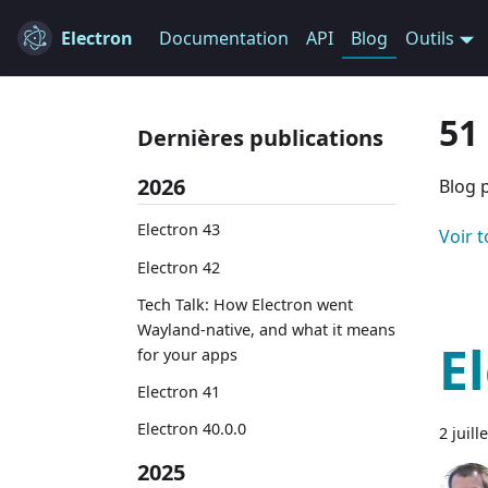
Electron
Documentation
API
Blog
Outils
51
Dernières publications
2026
Blog 
Electron 43
Voir t
Electron 42
Tech Talk: How Electron went
Wayland-native, and what it means
E
for your apps
Electron 41
Electron 40.0.0
2 juill
2025