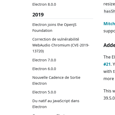
resiz
Electron 8.0.0
hasS
2019
Mitch
Electron joins the OpenJS
suppo
Foundation
Correction de vulnérabilité
Adde
WebAudio Chromium (CVE-2019-
13720)
The E
Electron 7.0.0
#21
. 
Electron 6.0.0
with 
Nouvelle Cadence de Sortie
more 
Electron
This 
Electron 5.0.0
39.5.0
Du natif au JavaScript dans
Electron