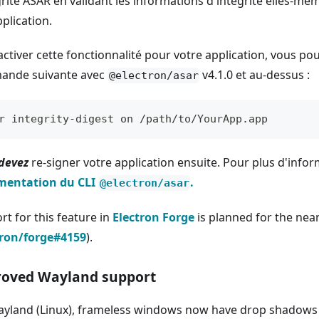
égrité ASAR en validant les informations d'intégrité elles-m
pplication.
ctiver cette fonctionnalité pour votre application, vous po
nde suivante avec
v4.1.0 et au-dessus :
@electron/asar
r integrity-digest on /path/to/YourApp.app
devez
re-signer votre application ensuite. Pour plus d'infor
mentation du CLI
.
@electron/asar
rt for this feature in
Electron Forge
is planned for the nea
tron/forge#4159
).
oved Wayland support
yland (Linux), frameless windows now have drop shadows