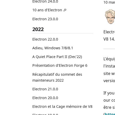
Electron 24.0.0
10 mar
10 ans d'Electron 🎉
Electron 23.0.0
2022
Electr
V8 14.
Electron 22.0.0
Adieu, Windows 7/8/8.1
A Quiet Place Part II (Dec'22)
L'équ
Présentation d'Electron Forge 6
l'inst
site 
Récapitulatif du sommet des
mainteneurs 2022
versio
Electron 21.0.0
If yo
Electron 20.0.0
our 
Electron et la Cage mémoire de V8
être s
(
http