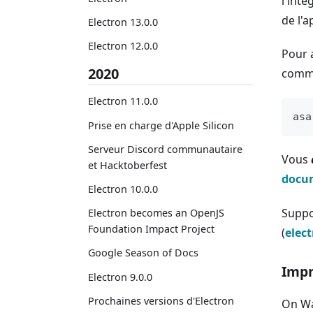
l'int
de l'a
Electron 13.0.0
Electron 12.0.0
Pour a
2020
comma
Electron 11.0.0
asa
Prise en charge d'Apple Silicon
Serveur Discord communautaire
Vous
et Hacktoberfest
docu
Electron 10.0.0
Suppo
Electron becomes an OpenJS
Foundation Impact Project
(
elec
Google Season of Docs
Impr
Electron 9.0.0
Prochaines versions d'Electron
On Wa