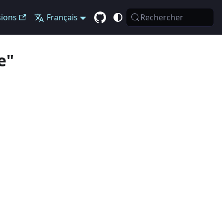
sions
Français
Rechercher
e"