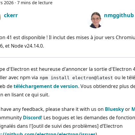
s 2026
·
7 mins de lecture
ckerr
nmggithub
on 41 est disponible ! Il inclut des mises à jour vers Chrom
6, et Node v24.14.0.
ipe d'Electron est heureuse d'annoncer la sortie d'Electron 
aller avec npm via
ou le tél
npm install electron@latest
web de
téléchargement de version
. Vous obtiendrez plus de
n en lisant ce qui suit.
u have any feedback, please share it with us on
Bluesky
or
M
community
Discord
! Les bogues et les demandes de fonction
ignalés dans l'[outil de suivi des problèmes] d’Electron
s://github.com/electron/electron/issues
).