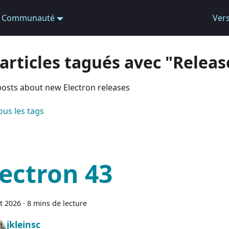
Communauté
Ver
 articles tagués avec "Releas
posts about new Electron releases
ous les tags
lectron 43
et 2026
·
8 mins de lecture
jkleinsc