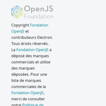
Spectron
Electron
16.0.0
A Quiet
Copyright
Fondation
Place
OpenJS
et
(Dec'21)
contributeurs Electron.
Electron
Tous droits réservés.
15.0.0
La
Fondation OpenJS
a
déposé des marques
Electron
14.0.0
commercials et utilise
des marques
WebView
déposées. Pour une
2 et
liste de marques
Electron
commerciales de la
Nouvelle
Fondation OpenJS
,
Cadence
merci de consulter
de Sortie
notre
Politique de
Electron