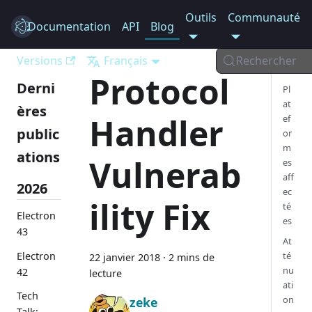
Outils
Communauté
Documentation
Electron
API
Blog
Versions
Français
Rechercher
Protocol
Derni
Pl
at
ères
Handler
ef
public
or
m
ations
Vulnerab
es
aff
2026
ec
ility Fix
té
Electron
es
43
At
Electron
té
22 janvier 2018
·
2 mins de
nu
42
lecture
ati
Tech
on
zeke
Talk: