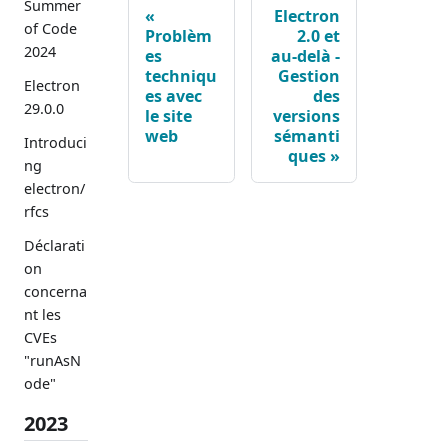
Summer
Electron
of Code
Problèm
2.0 et
2024
es
au-delà -
techniqu
Gestion
Electron
es avec
des
29.0.0
le site
versions
web
sémanti
Introduci
ques
ng
electron/
rfcs
Déclarati
on
concerna
nt les
CVEs
"runAsN
ode"
2023