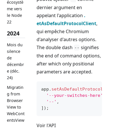
écosystè
dernier argument en
me vers
appelant l'application
.
le Node
22
etAsDefaultProtocolClient
,
qui empêche Chromium
2024
d'analyser d'autres options.
Mois du
The double dash
signifies
--
silence
the end of command options,
de
after which only positional
décembr
e (déc.
parameters are accepted.
24)
Migratin
app
.
setAsDefaultProtocolClient
(
pr
g from
'--your-switches-here'
,
Browser
'--'
,
View to
]
)
;
WebCont
entsView
Voir l'API