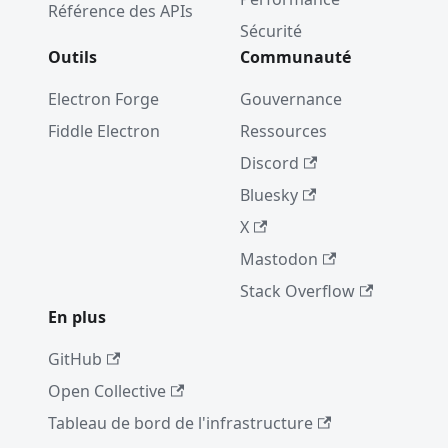
Référence des APIs
Bucket
Sécurité
Migratio
Outils
Communauté
n
Electron Forge
Gouvernance
Electron
18.0.0
Fiddle Electron
Ressources
Le
Discord
Google
Bluesky
Summer
X
of Code
2022
Mastodon
Electron
Stack Overflow
17.0.0
En plus
2021
GitHub
Avis
Open Collective
d’obsoles
Tableau de bord de l'infrastructure
cence de