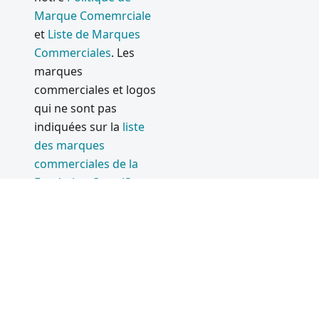
Marque Comemrciale
Electron
et
Liste de Marques
13.0.0
Commerciales
. Les
Electron
marques
12.0.0
commerciales et logos
2020
qui ne sont pas
indiquées sur la
liste
Electron
des marques
11.0.0
commerciales de la
Prise en
Fondation OpenJS
sont
charge
les marques
d'Apple
commerciales™ ou
Silicon
marques déposées®
Serveur
de leurs détenteurs
Discord
respectifs. Leur
commun
utilisation n'implique
autaire
pas la moindre
et