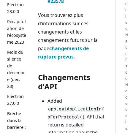
#23578
d
Electron
u
28.0.0
Vous trouverez plus
l
Récapitul
e
d’informations sur ces
ation de
s
changements et les
N
l’écosystè
changements futurs sur la
a
me 2023
t
page
changements de
Mois du
i
rupture prévus
.
silence
f
de
s
d
décembr
Changements
e
e (déc.
d'API
N
23)
o
Electron
d
Added
27.0.0
e
app.getApplicationInf
s
Brèche
o
API that
oForProtocol()
dans la
i
returns detailed
barrière :
e
information about the