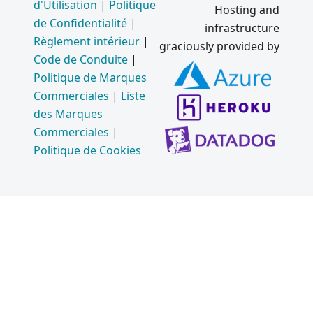
d'Utilisation
|
Politique
Hosting and
delà -
de Confidentialité
|
infrastructure
Gestion
Règlement intérieur
|
graciously provided by
des
Code de Conduite
|
versions
Politique de Marques
sémantiq
ues
Commerciales
|
Liste
des Marques
Le
Commerciales
|
nouveau
Politique de Cookies
site
internati
onalisé
d'Electro
n
Correctio
n de la
vulnérabi
lité de
Chromiu