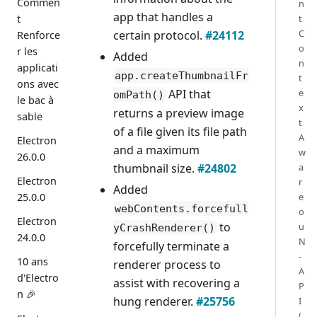
Commen
n
app that handles a
t
t
C
certain protocol.
#24112
Renforce
o
r les
Added
n
applicati
app.createThumbnailFr
t
ons avec
API that
e
omPath()
le bac à
x
returns a preview image
sable
t
of a file given its file path
A
Electron
and a maximum
w
26.0.0
thumbnail size.
#24802
a
Electron
r
Added
25.0.0
e
webContents.forcefull
o
Electron
to
u
yCrashRenderer()
24.0.0
N
forcefully terminate a
-
10 ans
renderer process to
A
d'Electro
assist with recovering a
P
n 🎉
hung renderer.
#25756
I
(