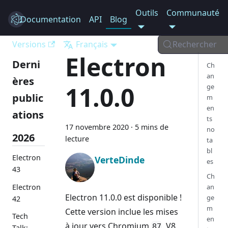
Outils
Communauté
Documentation
Electron
API
Blog
Versions
Français
Rechercher
Electron
Derni
Ch
an
ères
11.0.0
ge
public
m
en
ations
ts
17 novembre 2020
·
5 mins de
no
2026
lecture
ta
bl
Electron
VerteDinde
es
43
Ch
Electron
an
Electron 11.0.0 est disponible !
ge
42
m
Cette version inclue les mises
Tech
en
à jour vers Chromium
, V8
87
Talk: