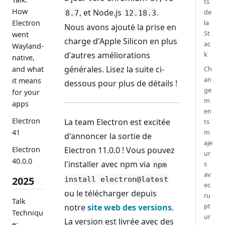
ts
How
, et Node.js
.
de
8.7
12.18.3
Electron
la
Nous avons ajouté la prise en
St
went
charge d'Apple Silicon en plus
ac
Wayland-
d'autres améliorations
k
native,
générales. Lisez la suite ci-
and what
Ch
an
it means
dessous pour plus de détails !
ge
for your
m
apps
en
Electron
La team Electron est excitée
ts
41
m
d'annoncer la sortie de
aje
Electron 11.0.0 ! Vous pouvez
Electron
ur
40.0.0
l'installer avec npm via
s
npm
av
2025
install electron@latest
ec
ou le télécharger depuis
ru
Talk
pt
notre
site web des versions
.
Techniqu
ur
La version est livrée avec des
e: