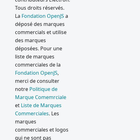
Electron
Tous droits réservés.
2.0.0
La
Fondation OpenJS
a
déposé des marques
Mise à
commercials et utilise
jour
automati
des marques
que
déposées. Pour une
simplifié
liste de marques
e pour
commerciales de la
les
Fondation OpenJS
,
applicati
merci de consulter
ons open
notre
Politique de
source
Marque Comemrciale
New in
et
Liste de Marques
Electron
Commerciales
. Les
2: In-App
marques
Purchase
s
commerciales et logos
qui ne sont pas
Correctif