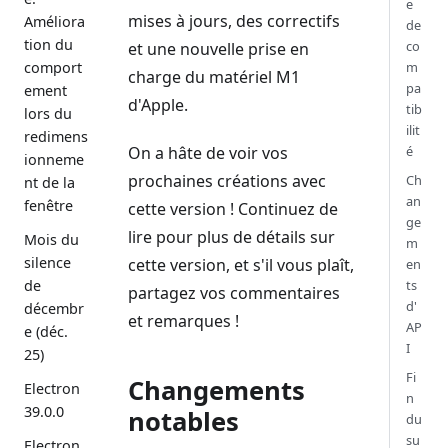
e
mises à jours, des correctifs
Améliora
de
tion du
co
et une nouvelle prise en
comport
m
charge du matériel M1
pa
ement
d'Apple.
tib
lors du
ilit
redimens
On a hâte de voir vos
é
ionneme
prochaines créations avec
Ch
nt de la
an
fenêtre
cette version ! Continuez de
ge
lire pour plus de détails sur
Mois du
m
silence
cette version, et s'il vous plaît,
en
de
ts
partagez vos commentaires
d'
décembr
et remarques !
AP
e (déc.
I
25)
Fi
Changements
Electron
n
39.0.0
notables
du
su
Electron