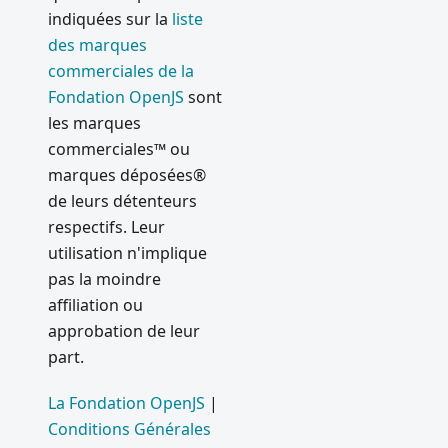
indiquées sur la
liste
de
des marques
vulnérabi
lité de
commerciales de la
Webview
Fondation OpenJS
sont
les marques
Problèm
es
commerciales™ ou
techniqu
marques déposées®
es avec
de leurs détenteurs
le site
respectifs. Leur
web
utilisation n'implique
Protocol
pas la moindre
Handler
affiliation ou
Vulnerab
approbation de leur
ility Fix
part.
2017
La Fondation OpenJS
|
Electron
Conditions Générales
2.0 et au-