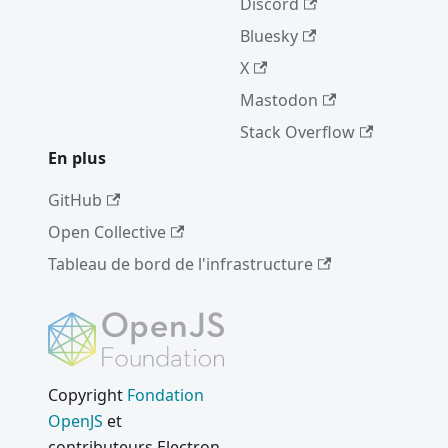
Discord
3.0.0
Bluesky
Using
X
GN to
Mastodon
Build
Electron
Stack Overflow
En plus
Correctio
n de la
GitHub
vulnérabi
lité
Open Collective
WebPref
Tableau de bord de l'infrastructure
erences
Recherch
e
Internati
onalizati
Copyright
Fondation
on
OpenJS
et
Updates
contributeurs Electron.