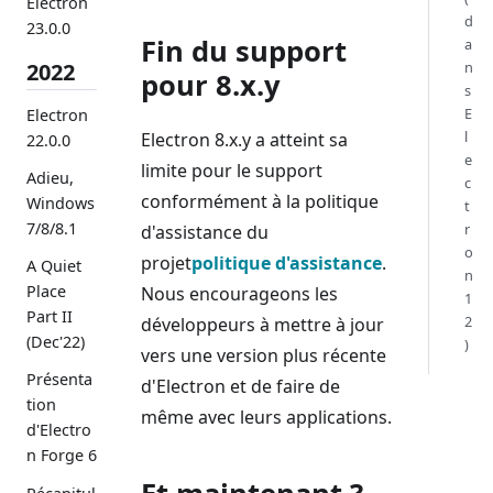
Electron
d
23.0.0
Fin du support
a
2022
n
pour 8.x.y
s
E
Electron
l
Electron 8.x.y a atteint sa
22.0.0
e
limite pour le support
Adieu,
c
conformément à la politique
Windows
t
7/8/8.1
r
d'assistance du
o
projet
politique d'assistance
.
A Quiet
n
Place
Nous encourageons les
1
Part II
2
développeurs à mettre à jour
(Dec'22)
)
vers une version plus récente
Présenta
d'Electron et de faire de
tion
même avec leurs applications.
d'Electro
n Forge 6