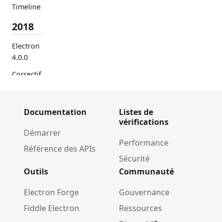
Timeline
2018
Electron
4.0.0
Correctif
de
vulnérabi
lité de
Documentation
Listes de
SQLite
vérifications
Démarrer
Program
Performance
Référence des APIs
me de
Sécurité
retours
Outils
Communauté
sur les
applicati
Electron Forge
Gouvernance
ons
Electron
Fiddle Electron
Ressources
Electron