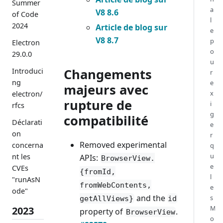
Summer
a
V8 8.6
of Code
l
2024
Article de blog sur
e
V8 8.7
p
Electron
o
29.0.0
u
Changements
Introduci
r
ng
e
majeurs avec
x
electron/
rupture de
i
rfcs
g
compatibilité
Déclarati
e
on
r
Removed experimental
concerna
q
u
nt les
APIs:
BrowserView.
e
CVEs
{fromId,
l
"runAsN
fromWebContents,
e
ode"
and the
s
getAllViews}
id
M
2023
property of
.
BrowserView
o