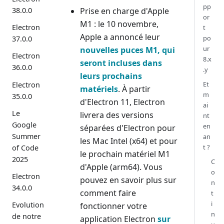
pp
Prise en charge d'Apple
38.0.0
or
M1 : le 10 novembre,
Electron
t
Apple a annoncé leur
po
37.0.0
ur
nouvelles puces M1, qui
Electron
8.x
seront incluses dans
36.0.0
.y
leurs prochains
Et
Electron
matériels
. À partir
m
35.0.0
d'Electron 11, Electron
ai
Le
livrera des versions
nt
Google
en
séparées d'Electron pour
Summer
an
les Mac Intel (x64) et pour
t ?
of Code
le prochain matériel M1
2025
C
d'Apple (arm64). Vous
o
Electron
pouvez en savoir plus sur
n
34.0.0
comment faire
t
i
Evolution
fonctionner votre
n
de notre
application Electron
sur