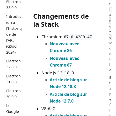
Electron
f
33.0.0
r
Changements de
e
Introduct
m
la Stack
ion à
o
l'historiq
t
ue de
Chromium
87.0.4280.47
e
l'API
M
Nouveau avec
(GSoC
o
Chrome 86
2024)
d
Nouveau avec
u
Electron
Chrome 87
l
32.0.0
e
Node.js
12.18.3
Electron
É
Article de blog sur
31.0.0
t
Node 12.18.3
a
Electron
Article de blog sur
p
30.0.0
e
Node 12.7.0
f
Le
V8
8.7
i
Google
Article de blog sur
n