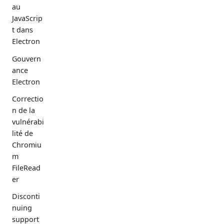
au
JavaScrip
t dans
Electron
Gouvern
ance
Electron
Correctio
n de la
vulnérabi
lité de
Chromiu
m
FileRead
er
Disconti
nuing
support