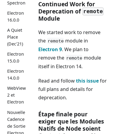
Spectron
Continued Work for
Deprecation of
remote
Electron
Module
16.0.0
A Quiet
We started work to remove
Place
the
module in
remote
(Dec'21)
Electron 9
. We plan to
Electron
remove the
module
remote
15.0.0
itself in Electron 14.
Electron
14.0.0
Read and follow
this issue
for
WebView
full plans and details for
2 et
deprecation.
Electron
Nouvelle
Étape finale pour
Cadence
exiger que les Modules
de Sortie
Natifs de Node soient
Electron