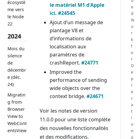
u
écosystè
le matériel M1 d'Apple
e
me vers
ici.
#24545
d
le Node
W
Ajout d’un message de
22
o
plantage V8 et
r
2024
d’informations de
k
localisation aux
f
Mois du
o
paramètres de
silence
r
crashReport.
#24771
de
D
décembr
Improved the
e
e (déc.
p
performance of sending
24)
r
wide objects over the
e
Migratin
context bridge.
#24671
c
g from
a
Browser
Voir les notes de version
t
View to
i
11.0.0
pour une liste complète
WebCont
o
des nouvelles fonctionnalités
entsView
n
et des modifications.
o