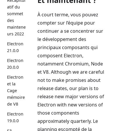
Et maintenant ?
Récapitul
atif du
sommet
À court terme, vous pouvez
des
compter sur l’équipe pour
maintene
continuer a se concentrer sur
urs 2022
le développement des
Electron
principaux composants qui
21.0.0
composent Electron,
Electron
notamment Chromium, Node
20.0.0
et V8. Although we are careful
Electron
not to make promises about
et la
release dates, our plan is to
Cage
release new major versions of
mémoire
de V8
Electron with new versions of
those components
Electron
approximately quarterly. Le
19.0.0
planning escompté de la
S3