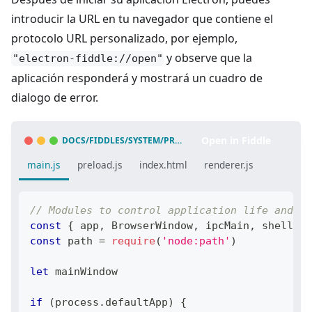
introducir la URL en tu navegador que contiene el
protocolo URL personalizado, por ejemplo,
y observe que la
"electron-fiddle://open"
aplicación responderá y mostrará un cuadro de
dialogo de error.
Open in Fiddle
DOCS/FIDDLES/SYSTEM/PROTOCOL-HANDLER/LAUNCH-APP-FROM-URL-IN-ANOTHER-APP
main.js
preload.js
index.html
renderer.js
// Modules to control application life and cr
const
{
 app
,
BrowserWindow
,
 ipcMain
,
 shell
,
 d
const
 path 
=
require
(
'node:path'
)
let
 mainWindow
if
(
process
.
defaultApp
)
{