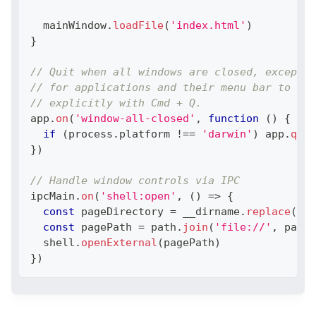
  mainWindow
.
loadFile
(
'index.html'
)
}
// Quit when all windows are closed, except o
// for applications and their menu bar to sta
// explicitly with Cmd + Q.
app
.
on
(
'window-all-closed'
,
function
(
)
{
if
(
process
.
platform
!==
'darwin'
)
 app
.
quit
}
)
// Handle window controls via IPC
ipcMain
.
on
(
'shell:open'
,
(
)
=>
{
const
 pageDirectory 
=
 __dirname
.
replace
(
'ap
const
 pagePath 
=
 path
.
join
(
'file://'
,
 pageD
  shell
.
openExternal
(
pagePath
)
}
)