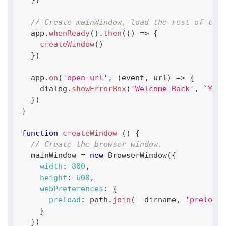
}
)
// Create mainWindow, load the rest of the 
  app
.
whenReady
(
)
.
then
(
(
)
=>
{
createWindow
(
)
}
)
  app
.
on
(
'open-url'
,
(
event
,
 url
)
=>
{
    dialog
.
showErrorBox
(
'Welcome Back'
,
`
You 
}
)
}
function
createWindow
(
)
{
// Create the browser window.
  mainWindow 
=
new
BrowserWindow
(
{
width
:
800
,
height
:
600
,
webPreferences
:
{
preload
:
 path
.
join
(
__dirname
,
'preload.
}
}
)