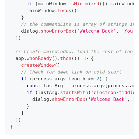
if
(
mainWindow
.
isMinimized
(
)
)
 mainWindow
      mainWindow
.
focus
(
)
}
// the commandLine is array of strings in 
    dialog
.
showErrorBox
(
'Welcome Back'
,
`
You a
}
)
// Create mainWindow, load the rest of the a
  app
.
whenReady
(
)
.
then
(
(
)
=>
{
createWindow
(
)
// Check for deep link on cold start
if
(
process
.
argv
.
length
>=
2
)
{
const
 lastArg 
=
 process
.
argv
[
process
.
arg
if
(
lastArg
.
startsWith
(
'electron-fiddle:
        dialog
.
showErrorBox
(
'Welcome Back'
,
`
Y
}
}
}
)
}