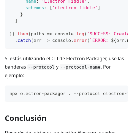
name
:
'Electron Fiddle'
,
schemes
:
[
'electron-fiddle'
]
}
]
}
)
.
then
(
paths
=>
console
.
log
(
`
SUCCESS: Created
.
catch
(
err
=>
console
.
error
(
`
ERROR: 
${
err
.
me
Si estás utilizando el CLI de Electron Packager, use las
banderas
y
. Por
--protocol
--protocol-name
ejemplo:
npx electron-packager . --protocol=electron-fi
Conclusión
Después de iniciar su aplicación Electron, puedes