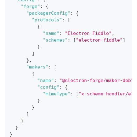
"forge"
:
{
"packagerConfig"
:
{
"protocols"
:
[
{
"name"
:
"Electron Fiddle"
,
"schemes"
:
[
"electron-fiddle"
]
}
]
}
,
"makers"
:
[
{
"name"
:
"@electron-forge/maker-deb"
,
"config"
:
{
"mimeType"
:
[
"x-scheme-handler/ele
}
}
]
}
}
}