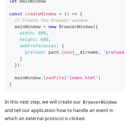
let
 mainWindow
const
createWindow
=
(
)
=>
{
// Create the browser window.
  mainWindow 
=
new
BrowserWindow
(
{
width
:
800
,
height
:
600
,
webPreferences
:
{
preload
:
 path
.
join
(
__dirname
,
'preload.j
}
}
)
  mainWindow
.
loadFile
(
'index.html'
)
}
In this next step, we will create our
BrowserWindow
and tell our application how to handle an event in
which an external protocol is clicked.