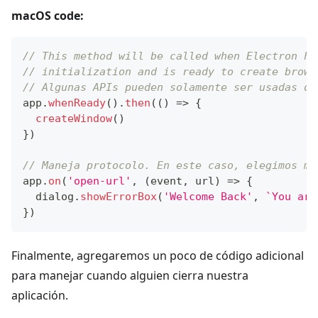
macOS code:
// This method will be called when Electron ha
// initialization and is ready to create brows
// Algunas APIs pueden solamente ser usadas de
app
.
whenReady
(
)
.
then
(
(
)
=>
{
createWindow
(
)
}
)
// Maneja protocolo. En este caso, elegimos mo
app
.
on
(
'open-url'
,
(
event
,
 url
)
=>
{
  dialog
.
showErrorBox
(
'Welcome Back'
,
`
You arr
}
)
Finalmente, agregaremos un poco de código adicional
para manejar cuando alguien cierra nuestra
aplicación.