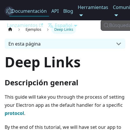
Herramientas
Comuni
Documentación
Electron
API
Blog
Lanzamientos
Español
Búsqued
Ejemplos
Deep Links
En esta página
Deep Links
Descripción general
This guide will take you through the process of setting
your Electron app as the default handler for a specific
protocol
.
By the end of this tutorial, we will have set our app to