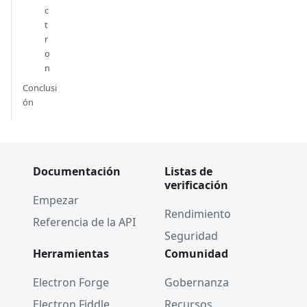
c
t
r
o
n
Conclusi
ón
Documentación
Listas de
verificación
Empezar
Rendimiento
Referencia de la API
Seguridad
Herramientas
Comunidad
Electron Forge
Gobernanza
Electron Fiddle
Recursos