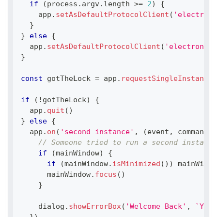
if
(
process
.
argv
.
length
>=
2
)
{
    app
.
setAsDefaultProtocolClient
(
'electron-
}
}
else
{
  app
.
setAsDefaultProtocolClient
(
'electron-fi
}
const
 gotTheLock 
=
 app
.
requestSingleInstanceL
if
(
!
gotTheLock
)
{
  app
.
quit
(
)
}
else
{
  app
.
on
(
'second-instance'
,
(
event
,
 commandLi
// Someone tried to run a second instance
if
(
mainWindow
)
{
if
(
mainWindow
.
isMinimized
(
)
)
 mainWindo
      mainWindow
.
focus
(
)
}
    dialog
.
showErrorBox
(
'Welcome Back'
,
`
You 