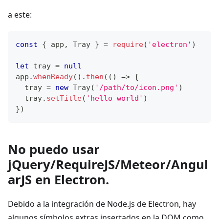
a este:
const
{
 app
,
Tray
}
=
require
(
'electron'
)
let
 tray 
=
null
app
.
whenReady
(
)
.
then
(
(
)
=>
{
  tray 
=
new
Tray
(
'/path/to/icon.png'
)
  tray
.
setTitle
(
'hello world'
)
}
)
No puedo usar
jQuery/RequireJS/Meteor/Angul
arJS en Electron.
Debido a la integración de Node.js de Electron, hay
algunos símbolos extras insertados en la DOM como