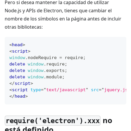
Pero si desea mantener la capacidad de utilizar
Node.js y APIs de Electron, tienes que cambiar el
nombre de los símbolos en la página antes de incluir
otras bibliotecas:
<
head
>
<
script
>
window
.
nodeRequire
=
 require
;
delete
window
.
require
;
delete
window
.
exports
;
delete
window
.
module
;
</
script
>
<
script
type
=
"
text/javascript
"
src
=
"
jquery.js
"
</
head
>
no
require('electron').xxx
está definido.