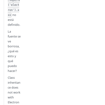
('elect
ron').x
no
xx
está
definido.
La
fuente se
ve
borrosa,
¿qué es
esto y
qué
puedo
hacer?
Class
inheritan
ce does
not work
with
Electron