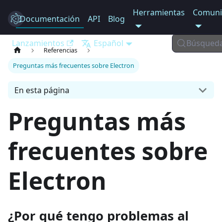
Herramientas
Comuni
Documentación
Electron
API
Blog
Lanzamientos
Español
Búsqued
Referencias
Preguntas más frecuentes sobre Electron
En esta página
Preguntas más
frecuentes sobre
Electron
¿Por qué tengo problemas al