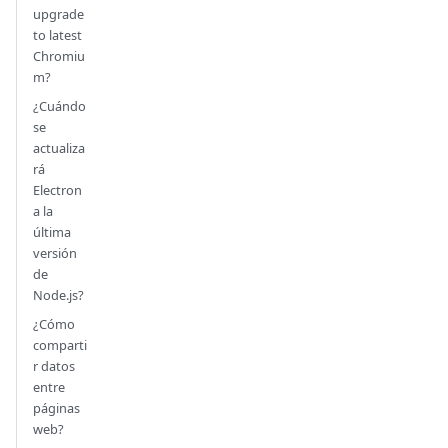
upgrade
to latest
Chromiu
m?
¿Cuándo
se
actualiza
rá
Electron
a la
última
versión
de
Node.js?
¿Cómo
comparti
r datos
entre
páginas
web?