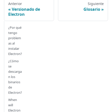
Anterior
Siguiente
Versionado de
Glosario
Electron
¿Por qué
tengo
problem
as al
instalar
Electron?
¿Cómo
se
descarga
n los
binarios
de
Electron?
When
will
Electron