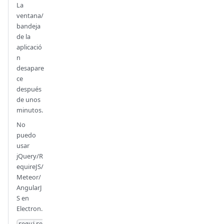
La
ventana/
bandeja
de la
aplicació
n
desapare
ce
después
de unos
minutos.
No
puedo
usar
jQuery/R
equireJS/
Meteor/
AngularJ
S en
Electron.
require