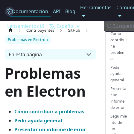
Herramientas
Comuni
Documentación
Electron
API
Blog
Lanzamientos
Español
Búsqued
Contribuyentes
GitHub
Cómo
Problemas en Electron
contribui
r a
problem
En esta página
as
Problemas
Pedir
ayuda
general
en Electron
Presenta
r un
informe
de error
Cómo contribuir a problemas
Seguimie
Pedir ayuda general
nto de
un
Presentar un informe de error