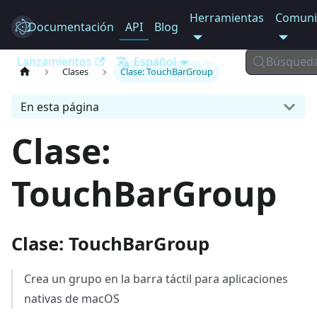
Herramientas
Comuni
Documentación
Electron
API
Blog
Lanzamientos
Español
Búsqued
Clases
Clase: TouchBarGroup
En esta página
Clase:
TouchBarGroup
Clase: TouchBarGroup
Crea un grupo en la barra táctil para aplicaciones
nativas de macOS