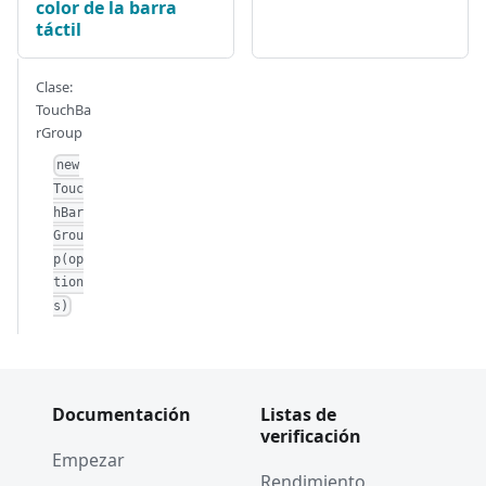
color de la barra
táctil
Clase:
TouchBa
rGroup
new
Touc
hBar
Grou
p(op
tion
s)
Documentación
Listas de
verificación
Empezar
Rendimiento