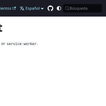
ientos
Español
Búsqueda
t
or
.
service-worker