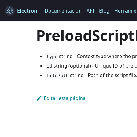
Electron
Documentación
API
Blog
Herramie
PreloadScript
string - Context type where the pr
type
string (optional) - Unique ID of pre
id
string - Path of the script fi
filePath
Editar esta página