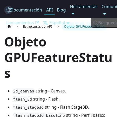
Herramientas
Comuni
Documentación
Electron
API
Blog
Lanzamientos
Español
Búsqued
Estructuras del API
Objeto GPUFeatureStatus
Objeto
GPUFeatureStatu
s
string - Canvas.
2d_canvas
string - Flash.
flash_3d
string - Flash Stage3D.
flash_stage3d
string - Perfil básico
flash_stage3d_baseline