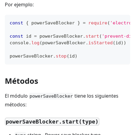
Por ejemplo:
const
{
 powerSaveBlocker 
}
=
require
(
'electron
const
 id 
=
 powerSaveBlocker
.
start
(
'prevent-dis
console
.
log
(
powerSaveBlocker
.
isStarted
(
id
)
)
powerSaveBlocker
.
stop
(
id
)
Métodos
El módulo
tiene los siguientes
powerSaveBlocker
métodos:
powerSaveBlocker.start(type)