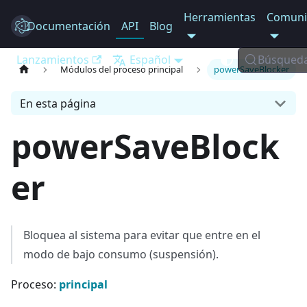
Herramientas
Comuni
Documentación
Electron
API
Blog
Lanzamientos
Español
Búsqued
Módulos del proceso principal
powerSaveBlocker
En esta página
powerSaveBlock
er
Bloquea al sistema para evitar que entre en el
modo de bajo consumo (suspensión).
Proceso:
principal