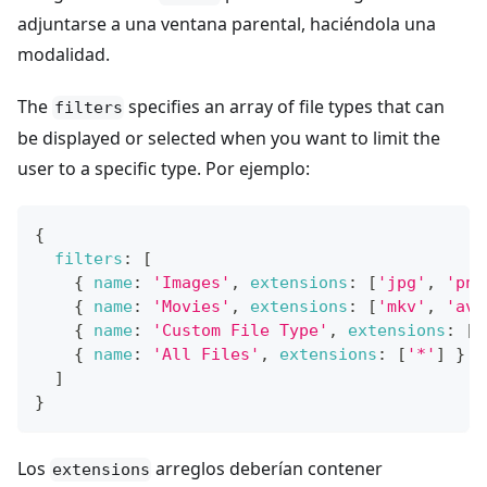
adjuntarse a una ventana parental, haciéndola una
modalidad.
The
specifies an array of file types that can
filters
be displayed or selected when you want to limit the
user to a specific type. Por ejemplo:
{
filters
:
[
{
name
:
'Images'
,
extensions
:
[
'jpg'
,
'png
{
name
:
'Movies'
,
extensions
:
[
'mkv'
,
'avi
{
name
:
'Custom File Type'
,
extensions
:
[
'
{
name
:
'All Files'
,
extensions
:
[
'*'
]
}
]
}
Los
arreglos deberían contener
extensions