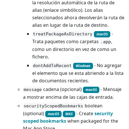
la resolución automática de la ruta de
alias (enlace simbólico). Los alias
seleccionados ahora devolverán la ruta de
alias en lugar de la ruta de destino.
-
treatPackageAsDirectory
macOS
Trata paquetes como carpetas
,
.app
como un directorio en vez de como un
fichero.
- No agregar
dontAddToRecent
Windows
el elemento que se esta abriendo a la lista
de documentos recientes.
cadena (opcional)
- Mensaje
message
macOS
a mostrar encima de las cajas de entrada.
boolean
securityScopedBookmarks
(optional)
- Create
security
macOS
MAS
scoped bookmarks
when packaged for the
Mac App Store.