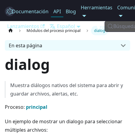
Herramientas
Comuni
Documentación
Electron
API
Blog
Lanzamientos
Español
Búsqued
Módulos del proceso principal
dialog
En esta página
dialog
Muestra diálogos nativos del sistema para abrir y
guardar archivos, alertas, etc.
Proceso:
principal
Un ejemplo de mostrar un dialogo para seleccionar
múltiples archivos: