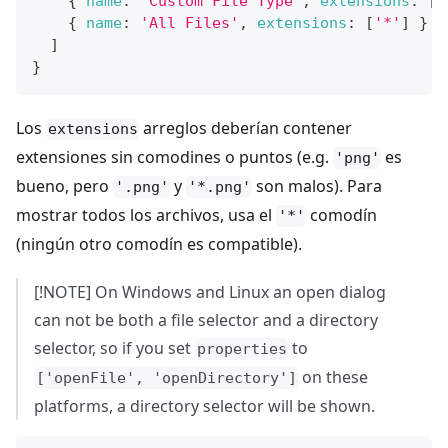
{
name
:
'Custom File Type'
,
extensions
:
[
'
{
name
:
'All Files'
,
extensions
:
[
'*'
]
}
]
}
Los
arreglos deberían contener
extensions
extensiones sin comodines o puntos (e.g.
es
'png'
bueno, pero
y
son malos). Para
'.png'
'*.png'
mostrar todos los archivos, usa el
comodín
'*'
(ningún otro comodín es compatible).
[!NOTE] On Windows and Linux an open dialog
can not be both a file selector and a directory
selector, so if you set
to
properties
on these
['openFile', 'openDirectory']
platforms, a directory selector will be shown.