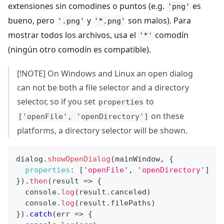
extensiones sin comodines o puntos (e.g.
es
'png'
bueno, pero
y
son malos). Para
'.png'
'*.png'
mostrar todos los archivos, usa el
comodín
'*'
(ningún otro comodín es compatible).
[!NOTE] On Windows and Linux an open dialog
can not be both a file selector and a directory
selector, so if you set
to
properties
on these
['openFile', 'openDirectory']
platforms, a directory selector will be shown.
dialog
.
showOpenDialog
(
mainWindow
,
{
properties
:
[
'openFile'
,
'openDirectory'
]
}
)
.
then
(
result
=>
{
console
.
log
(
result
.
canceled
)
console
.
log
(
result
.
filePaths
)
}
)
.
catch
(
err
=>
{