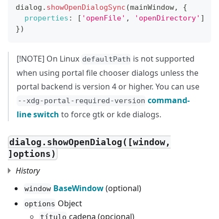
dialog
.
showOpenDialogSync
(
mainWindow
,
{
properties
:
[
'openFile'
,
'openDirectory'
]
}
)
[!NOTE] On Linux
is not supported
defaultPath
when using portal file chooser dialogs unless the
portal backend is version 4 or higher. You can use
command-
--xdg-portal-required-version
line switch
to force gtk or kde dialogs.
dialog.showOpenDialog([window,
]options)
History
BaseWindow
(optional)
window
Object
options
cadena (opcional)
título