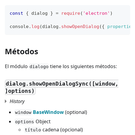
const
{
 dialog 
}
=
require
(
'electron'
)
console
.
log
(
dialog
.
showOpenDialog
(
{
properties
Métodos
El módulo
tiene los siguientes métodos:
dialogo
dialog.showOpenDialogSync([window,
]options)
History
BaseWindow
(optional)
window
Object
options
cadena (opcional)
título