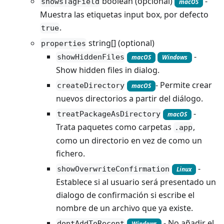
boolean (opcional)
-
showsTagField
macOS
Muestra las etiquetas input box, por defecto
.
true
string[] (optional)
properties
-
showHiddenFiles
macOS
Windows
Show hidden files in dialog.
- Permite crear
createDirectory
macOS
nuevos directorios a partir del diálogo.
-
treatPackageAsDirectory
macOS
Trata paquetes como carpetas
,
.app
como un directorio en vez de como un
fichero.
-
showOverwriteConfirmation
Linux
Establece si al usuario será presentado un
dialogo de confirmación si escribe el
nombre de un archivo que ya existe.
- No añadir el
dontAddToRecent
Windows