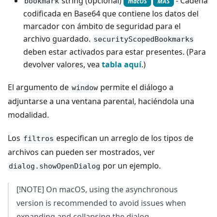
string (opcional)
- Cadena
bookmark
macOS
MAS
codificada en Base64 que contiene los datos del
marcador con ámbito de seguridad para el
archivo guardado.
securityScopedBookmarks
deben estar activados para estar presentes. (Para
devolver valores, vea
tabla aquí
.)
El argumento de
permite el diálogo a
window
adjuntarse a una ventana parental, haciéndola una
modalidad.
Los
especifican un arreglo de los tipos de
filtros
archivos can pueden ser mostrados, ver
por un ejemplo.
dialog.showOpenDialog
[!NOTE] On macOS, using the asynchronous
version is recommended to avoid issues when
expanding and collapsing the dialog.