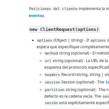
implementa la i
Peticiones del cliente
eventos
.
new ClientRequest(options)
(Object | string) - If
i
options
options
espera que especifique completamente u
string (opcional) - El métod
method
string (opcional) - La URL de l
url
esquema del protocolo especificad
Record<string, string | str
headers
Session (optional) - The
session
S
string (optional) - The
partition
defecto es la cadena vacía. The
ses
está explícitamente especi
sesión