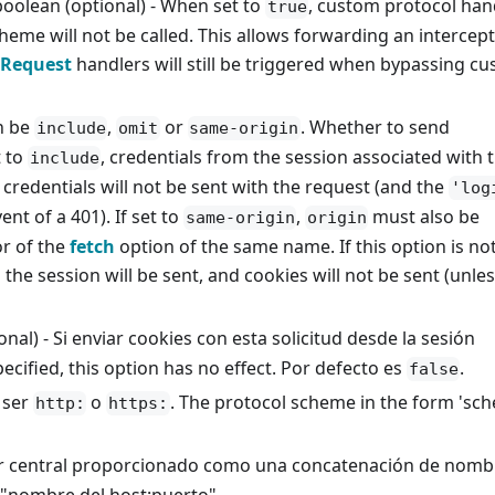
oolean (optional) - When set to
, custom protocol han
true
heme will not be called. This allows forwarding an intercep
Request
handlers will still be triggered when bypassing c
an be
,
or
. Whether to send
include
omit
same-origin
t to
, credentials from the session associated with 
include
, credentials will not be sent with the request (and the
'log
ent of a 401). If set to
,
must also be
same-origin
origin
or of the
fetch
option of the same name. If this option is no
the session will be sent, and cookies will not be sent (unle
nal) - Si enviar cookies con esta solicitud desde la sesión
pecified, this option has no effect. Por defecto es
.
false
 ser
o
. The protocol scheme in the form 'sch
http:
https:
dor central proporcionado como una concatenación de nomb