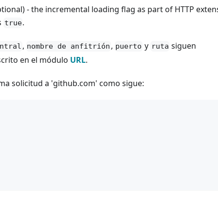
ional) - the incremental loading flag as part of HTTP exten
s
.
true
,
,
y
siguen
ntral
nombre de anfitrión
puerto
ruta
crito en el módulo
URL
.
a solicitud a 'github.com' como sigue: