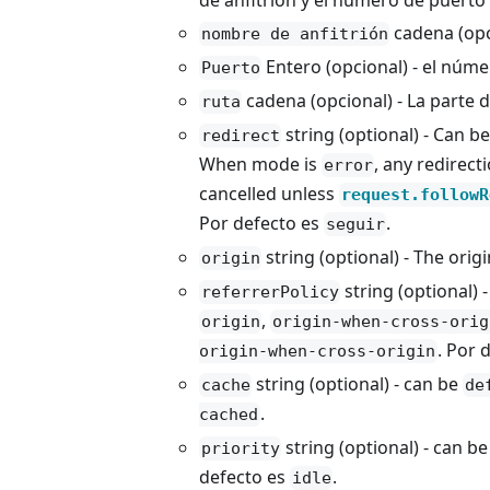
de anfitrión y el número de puerto
cadena (opci
nombre de anfitrión
Entero (opcional) - el númer
Puerto
cadena (opcional) - La parte de
ruta
string (optional) - Can b
redirect
When mode is
, any redirec
error
cancelled unless
request.followR
Por defecto es
.
seguir
string (optional) - The orig
origin
string (optional) -
referrerPolicy
,
origin
origin-when-cross-orig
. Por 
origin-when-cross-origin
string (optional) - can be
cache
de
.
cached
string (optional) - can b
priority
defecto es
.
idle