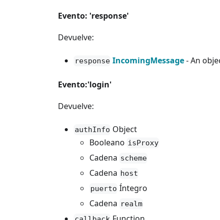
Evento: 'response'
Devuelve:
IncomingMessage
- An obje
response
Evento:'login'
Devuelve:
Object
authInfo
Booleano
isProxy
Cadena
scheme
Cadena
host
Íntegro
puerto
Cadena
realm
Function
callback