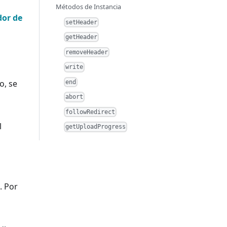
Métodos de Instancia
dor de
setHeader
getHeader
removeHeader
write
o, se
end
abort
followRedirect
l
getUploadProgress
. Por
a