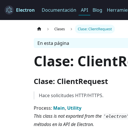
Electron
Documentación
API
Blog
Herramie
Clases
Clase: ClientRequest
En esta página
Clase: Client
Clase: ClientRequest
Hace solicitudes HTTP/HTTPS.
Process:
Main
,
Utility
This class is not exported from the
'electron
métodos en la API de Electron.