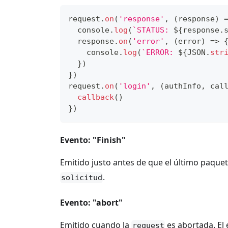
request
.
on
(
'response'
,
(
response
)
console
.
log
(
`
STATUS: 
${
response
.
  response
.
on
(
'error'
,
(
error
)
=>
console
.
log
(
`
ERROR: 
${
JSON
.
str
}
)
}
)
request
.
on
(
'login'
,
(
authInfo
,
 cal
callback
(
)
}
)
Evento: "Finish"
Emitido justo antes de que el último paquet
.
solicitud
Evento: "abort"
Emitido cuando la
es abortada. El
request