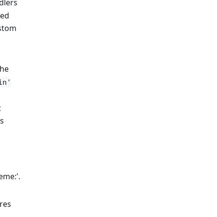
dlers
ted
ustom
the
in'
t
ss
eme:'.
res