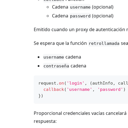
Cadena
(opcional)
username
Cadena
(opcional)
password
Emitido cuando un proxy de autenticación re
Se espera que la función
sea
retrollamada
cadena
username
cadena
contraseña
request
.
on
(
'login'
,
(
authInfo
,
 cal
callback
(
'username'
,
'password'
)
}
)
Proporcional credenciales vacías cancelará l
respuesta: