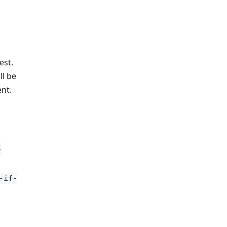
est.
ll be
nt.
-
-if-