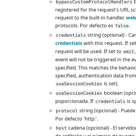
b
bypassCustomProtocolHandlers
registered for the request's URL sc
request to the built-in handler.
web
protocols. Por defecto es
.
false
string (optional) - C
credentials
credentials
with this request. If se
request will be used. If set to
omit
event will not be triggered in the ev
specified. This matches the behavi
specified, authentication data from 
is set).
useSessionCookies
boolean (opcio
useSessionCookies
poporcionada. If
is s
credentials
string (opcional) - Puede
protocol
Por defecto 'http:'.
cadena (opcional) - El servi
host