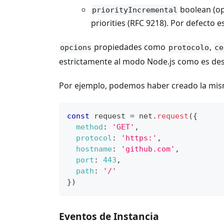
boolean (opt
priorityIncremental
priorities (RFC 9218). Por defecto e
propiedades como
,
opcions
protocolo
ce
estrictamente al modo Node.js como es des
Por ejemplo, podemos haber creado la mism
const
 request 
=
 net
.
request
(
{
method
:
'GET'
,
protocol
:
'https:'
,
hostname
:
'github.com'
,
port
:
443
,
path
:
'/'
}
)
Eventos de Instancia