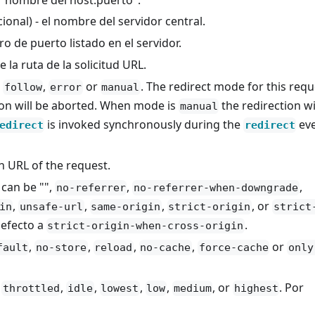
 "nombre del host
:puerto
".
onal) - el nombre del servidor central.
o de puerto listado en el servidor.
 la ruta de la solicitud URL.
e
,
or
. The redirect mode for this requ
follow
error
manual
tion will be aborted. When mode is
the redirection wi
manual
is invoked synchronously during the
eve
edirect
redirect
in URL of the request.
 can be "",
,
,
no-referrer
no-referrer-when-downgrade
,
,
,
, or
in
unsafe-url
same-origin
strict-origin
strict
defecto a
.
strict-origin-when-cross-origin
,
,
,
,
or
fault
no-store
reload
no-cache
force-cache
only
e
,
,
,
,
, or
. Por
throttled
idle
lowest
low
medium
highest