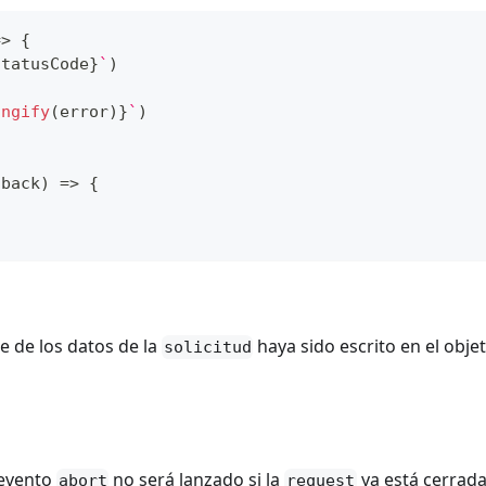
=>
{
statusCode
}
`
)
{
ingify
(
error
)
}
`
)
lback
)
=>
{
e de los datos de la
haya sido escrito en el obje
solicitud
 evento
no será lanzado si la
ya está cerrada
abort
request