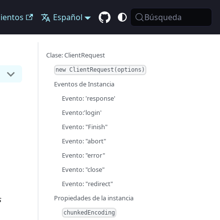
ientos
Español
Búsqueda
Clase: ClientRequest
new ClientRequest(options)
Eventos de Instancia
Evento: 'response'
Evento:'login'
Evento: "Finish"
Evento: "abort"
Evento: "error"
Evento: "close"
Evento: "redirect"
Propiedades de la instancia
s
chunkedEncoding