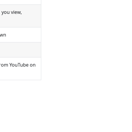
 you view,
own
 from YouTube on