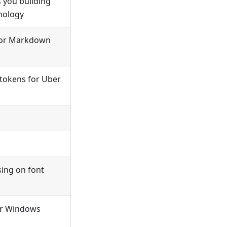
 you building
nology
 for Markdown
 tokens for Uber
sing on font
for Windows