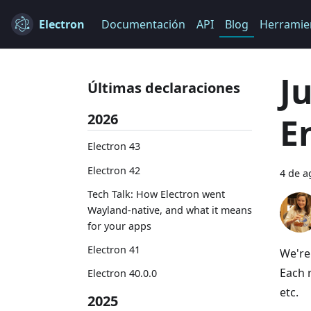
Electron
Documentación
API
Blog
Herramie
J
Últimas declaraciones
2026
E
Electron 43
Electron 42
4 de a
Tech Talk: How Electron went
Wayland-native, and what it means
for your apps
Electron 41
We're
Each 
Electron 40.0.0
etc.
2025