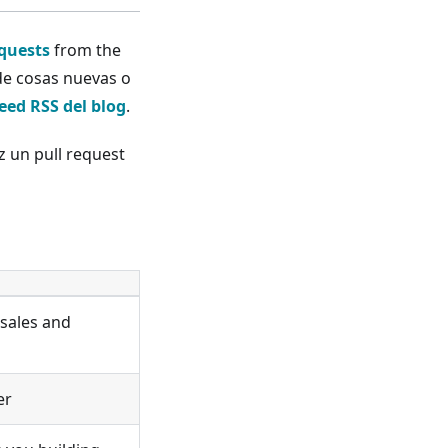
equests
from the
 de cosas nuevas o
eed RSS del blog
.
z un pull request
 sales and
er