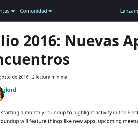
ntas
Comunidad
Lanzam
ulio 2016: Nuevas A
ncuentros
gosto de 2016
·
2 lectura mínima
jlord
 starting a monthly roundup to highlight activity in the El
roundup will feature things like new apps, upcoming meetup