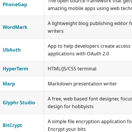
The open source framework that gets
PhoneGap
amazing mobile apps using web tech
A lightweight blog publishing editor
WordMark
writers
App to help developers create access
UbAuth
applications with OAuth 2.0
HyperTerm
HTML/JS/CSS terminal
Marp
Markdown presentation writer
A free, web based font designer, focu
Glyphr Studio
design for hobbyists
A simple file encryption application 
BitCrypt
Encrypt your bits