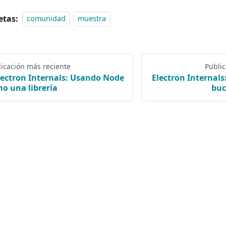
etas:
comunidad
muestra
icación más reciente
Publi
lectron Internals: Usando Node
Electron Internals
o una librería
buc