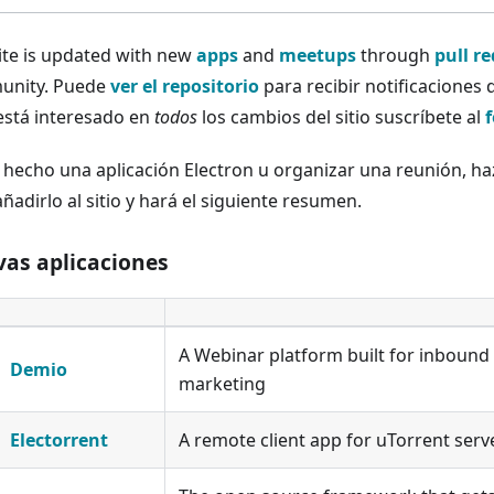
site is updated with new
apps
and
meetups
through
pull r
unity. Puede
ver el repositorio
para recibir notificaciones
 está interesado en
todos
los cambios del sitio suscríbete al
f
s hecho una aplicación Electron u organizar una reunión, ha
ñadirlo al sitio y hará el siguiente resumen.
as aplicaciones
A Webinar platform built for inbound
Demio
marketing
Electorrent
A remote client app for uTorrent serv