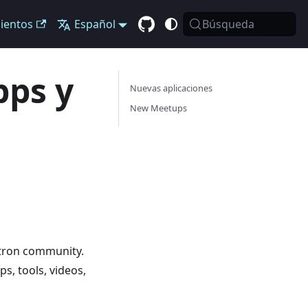
ientos
Español
Búsqueda
pps y
Nuevas aplicaciones
New Meetups
ectron community.
s, tools, videos,