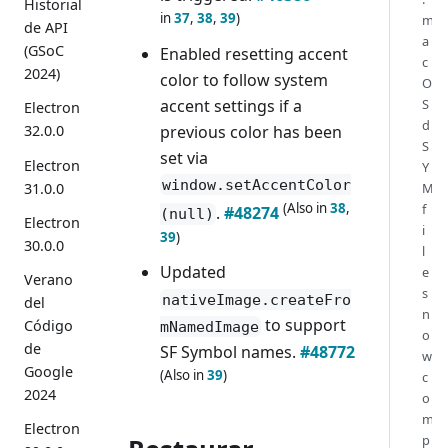
Historial
in
37
,
38
,
39
)
m
de API
a
(GSoC
Enabled resetting accent
c
2024)
color to follow system
O
accent settings if a
S
Electron
d
previous color has been
32.0.0
S
set via
Electron
Y
window.setAccentColor
31.0.0
M
(Also in
38
,
f
.
#48274
(null)
Electron
i
39
)
30.0.0
l
Updated
e
Verano
s
nativeImage.createFro
del
n
to support
Código
mNamedImage
o
de
SF Symbol names.
#48772
w
Google
(Also in
39
)
c
2024
o
m
Electron
p