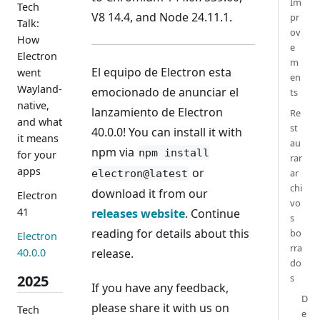
Im
Tech
V8 14.4, and Node 24.11.1.
pr
Talk:
ov
How
e
Electron
m
El equipo de Electron esta
went
en
Wayland-
emocionado de anunciar el
ts
native,
lanzamiento de Electron
Re
and what
st
40.0.0! You can install it with
it means
au
npm via
npm install
for your
rar
apps
or
ar
electron@latest
chi
download it from our
Electron
vo
41
releases website
. Continue
s
reading for details about this
bo
Electron
rra
release.
40.0.0
do
s
2025
If you have any feedback,
D
please share it with us on
Tech
e