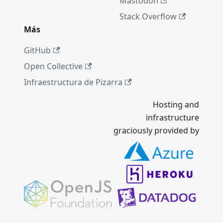
Mastodon
OpenJS
Foundati
Stack Overflow
on
Más
Impact
Project
GitHub
Google
Open Collective
Season
Infraestructura de Pizarra
of Docs
Hosting and
Electron
9.0.0
infrastructure
graciously provided by
Próximas
versione
s de
Electron
Electron
8.0.0
2019