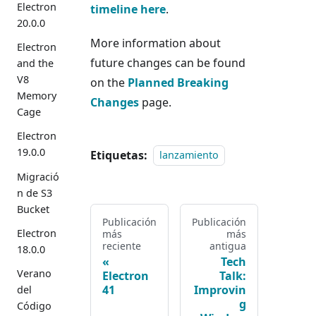
Electron
timeline here
.
20.0.0
More information about
Electron
future changes can be found
and the
V8
on the
Planned Breaking
Memory
Changes
page.
Cage
Electron
19.0.0
Etiquetas:
lanzamiento
Migració
n de S3
Bucket
Publicación
Publicación
Electron
más
más
reciente
antigua
18.0.0
Tech
Verano
Electron
Talk:
41
Improvin
del
g
Código