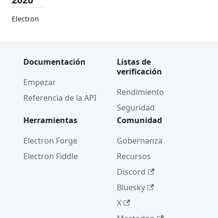
Electron
11.0.0
Soporte
de Apple
Documentación
Listas de
Silicon
verificación
Empezar
Servidor
Rendimiento
Comunit
Referencia de la API
Seguridad
ario de
Discord y
Herramientas
Comunidad
Hacktob
Electron Forge
Gobernanza
erfest
Electron Fiddle
Recursos
Electron
10.0.0
Discord
Electron
Bluesky
becomes
X
an