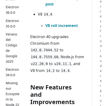
a
post
c
Electron
c
36.0.0
V8
14.4
e
Electron
s
V8 roll increment
35.0.0
s
f
Verano
r
Electron 40 upgrades
del
o
Chromium from
Código
m
to
142.0.7444.52
de
r
Google
e
, Node.js from
144.0.7559.60
n
2025
to
, and
v22.20.0
v24.11.1
d
Electron
V8 from
to
.
14.2
14.4
e
34.0.0
r
e
Moving
New Features
r
our
p
and
Ecosyste
r
m to
Improvements
o
Node 22
c