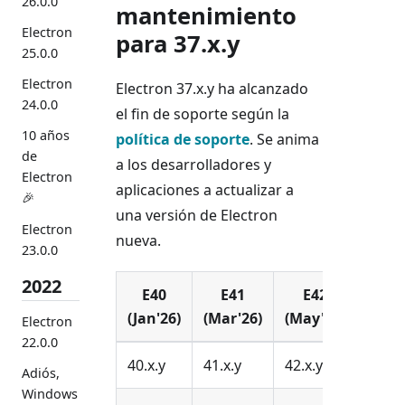
26.0.0
mantenimiento
Electron
para 37.x.y
25.0.0
Electron
Electron 37.x.y ha alcanzado
24.0.0
el fin de soporte según la
10 años
política de soporte
. Se anima
de
a los desarrolladores y
Electron
aplicaciones a actualizar a
🎉
una versión de Electron
Electron
nueva.
23.0.0
2022
E40
E41
E42
(Jan'26)
(Mar'26)
(May'26)
Electron
22.0.0
40.x.y
41.x.y
42.x.y
Adiós,
Windows