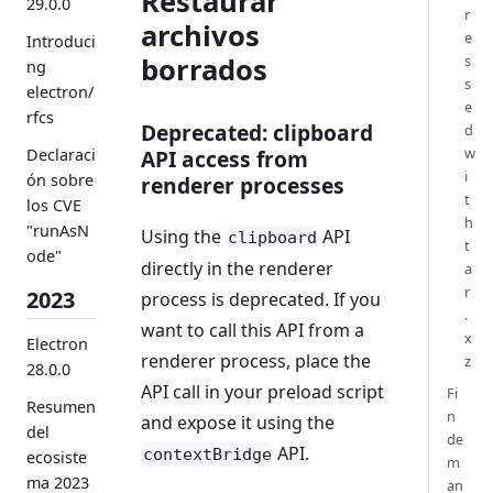
Restaurar
29.0.0
r
archivos
e
Introduci
borrados
s
ng
s
electron/
e
rfcs
Deprecated: clipboard
d
w
API access from
Declaraci
i
ón sobre
renderer processes
t
los CVE
h
"runAsN
Using the
API
clipboard
t
ode"
directly in the renderer
a
r
2023
process is deprecated. If you
.
want to call this API from a
x
Electron
renderer process, place the
z
28.0.0
API call in your preload script
Fi
Resumen
n
and expose it using the
del
de
API.
contextBridge
ecosiste
m
ma 2023
an