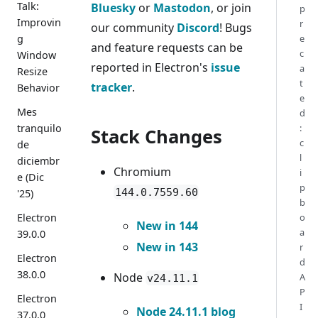
Talk:
Bluesky
or
Mastodon
, or join
p
Improvin
r
our community
Discord
! Bugs
g
e
and feature requests can be
c
Window
reported in Electron's
issue
a
Resize
t
tracker
.
Behavior
e
Mes
d
tranquilo
:
Stack Changes
c
de
l
diciembr
Chromium
i
e (Dic
p
144.0.7559.60
'25)
b
Electron
o
New in 144
a
39.0.0
New in 143
r
Electron
d
38.0.0
Node
A
v24.11.1
P
Electron
I
Node 24.11.1 blog
37.0.0