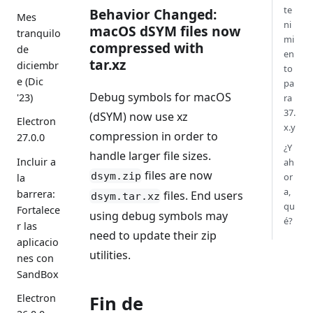
te
Behavior Changed:
Mes
ni
macOS dSYM files now
tranquilo
mi
compressed with
de
en
tar.xz
diciembr
to
e (Dic
pa
Debug symbols for macOS
'23)
ra
37.
(dSYM) now use xz
Electron
x.y
compression in order to
27.0.0
¿Y
handle larger file sizes.
Incluir a
ah
files are now
dsym.zip
or
la
a,
barrera:
files. End users
dsym.tar.xz
qu
Fortalece
using debug symbols may
é?
r las
need to update their zip
aplicacio
utilities.
nes con
SandBox
Fin de
Electron