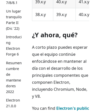
39.x.y
40.x.y
41.x.y
7/8/8.1
Un lugar
38.x.y
39.x.y
40.x.y
tranquilo
Parte II
(Dic '22)
¿Y ahora, qué?
Introduci
ng
A corto plazo puedes esperar
Electron
que el equipo continúe
Forge 6
enfocándose en mantener al
Resumen
día con el desarrollo de los
cumbre
de
principales componentes que
mantene
componen Electron,
dores
incluyendo Chromium, Node,
2022
y V8.
Electron
21.0.0
You can find
Electron's public