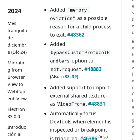
e
Added
2024
"memory-
s
as a possible
eviction"
s
Mes
e
reason for a child process
tranquilo
s
to exit.
#48362
de
B
Added
diciembr
e
e (Dic'24)
bypassCustomProtocolH
h
option to
andlers
a
Migratin
v
.
#48883
net.request
g from
i
(Also in
38
,
39
)
Browser
o
View to
Added support to import
r
WebCont
C
external shared texture
entsView
h
as
.
#48831
VideoFrame
a
Electron
Automatically focus
n
33.0.0
g
DevTools when element is
e
Introduc
inspected or breakpoint
d
ción al
(Also
is triggered.
#46386
: