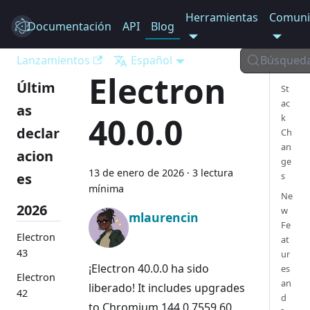
Herramientas
Comuni
Documentación
Electron
API
Blog
Lanzamientos
Español
Búsqued
Electron
Últim
St
ac
as
40.0.0
k
declar
Ch
an
acion
ge
13 de enero de 2026
·
3 lectura
es
s
mínima
Ne
2026
w
mlaurencin
Fe
Electron
at
43
ur
¡Electron 40.0.0 ha sido
es
Electron
an
liberado! It includes upgrades
42
d
to Chromium 144.0.7559.60,