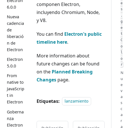
Electron
componen Electron,
e
6.0.0
s
incluyendo Chromium, Node,
.
Nueva
y V8.
g
cadencia
e
de
You can find
Electron's public
t
liberació
C
timeline here
.
n de
o
Electron
l
More information about
o
Electron
future changes can be found
r
5.0.0
on the
Planned Breaking
N
From
u
Changes
page.
native to
e
JavaScrip
v
t in
a
Etiquetas:
lanzamiento
Electron
s
c
Goberna
a
nza
r
Electron
a