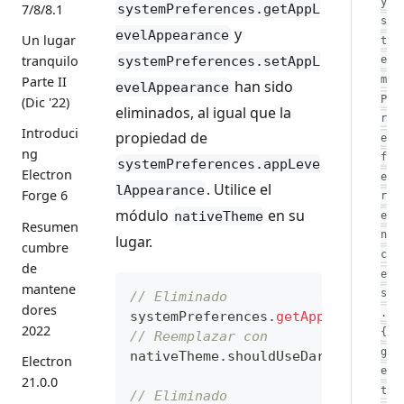
y
systemPreferences.getAppL
7/8/8.1
s
y
evelAppearance
Un lugar
t
tranquilo
systemPreferences.setAppL
e
m
Parte II
han sido
evelAppearance
P
(Dic '22)
eliminados, al igual que la
r
Introduci
propiedad de
e
ng
f
systemPreferences.appLeve
Electron
e
. Utilice el
lAppearance
Forge 6
r
módulo
en su
nativeTheme
e
Resumen
n
lugar.
cumbre
c
de
e
mantene
s
// Eliminado
dores
.
systemPreferences
.
getAppLevelAppe
2022
{
// Reemplazar con
g
nativeTheme
.
shouldUseDarkColors
;
Electron
e
21.0.0
t
// Eliminado