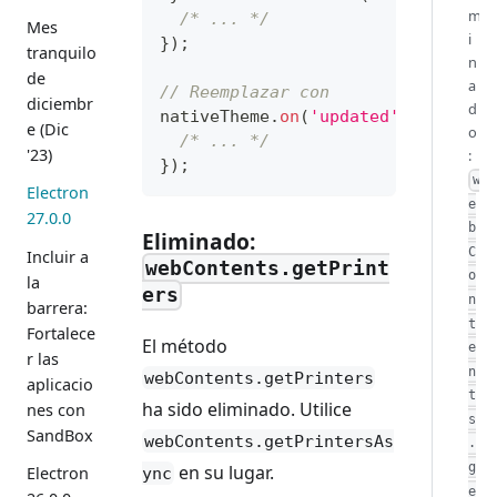
m
/* ... */
Mes
i
}
)
;
tranquilo
n
de
a
// Reemplazar con
diciembr
d
nativeTheme
.
on
(
'updated'
,
(
)
=>
{
e (Dic
o
/* ... */
'23)
:
}
)
;
w
Electron
e
27.0.0
b
Eliminado:
C
Incluir a
webContents.getPrint
o
la
ers
n
barrera:
t
Fortalece
El método
e
r las
n
webContents.getPrinters
aplicacio
t
ha sido eliminado. Utilice
nes con
s
SandBox
webContents.getPrintersAs
.
g
en su lugar.
Electron
ync
e