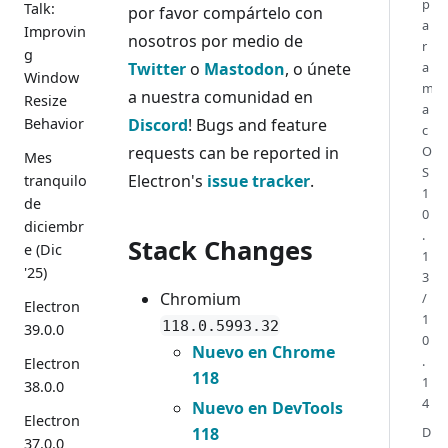
p
Talk:
por favor compártelo con
a
Improvin
nosotros por medio de
r
g
Twitter
o
Mastodon
, o únete
a
Window
m
a nuestra comunidad en
Resize
a
Behavior
Discord
! Bugs and feature
c
requests can be reported in
O
Mes
S
Electron's
issue tracker
.
tranquilo
1
de
0
diciembr
.
Stack Changes
e (Dic
1
'25)
3
Chromium
/
Electron
1
118.0.5993.32
39.0.0
0
Nuevo en Chrome
.
Electron
118
1
38.0.0
4
Nuevo en DevTools
Electron
118
D
37.0.0