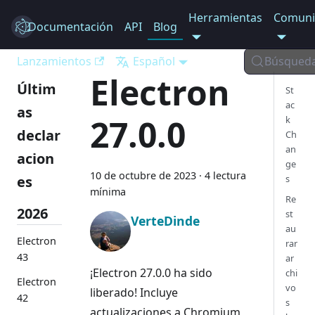
Herramientas
Comuni
Documentación
Electron
API
Blog
Lanzamientos
Español
Búsqued
Electron
Últim
St
ac
as
27.0.0
k
declar
Ch
an
acion
ge
10 de octubre de 2023
·
4 lectura
es
s
mínima
Re
2026
st
VerteDinde
au
Electron
rar
43
ar
¡Electron 27.0.0 ha sido
chi
Electron
vo
liberado! Incluye
42
s
actualizaciones a Chromium