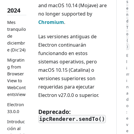
s
and macOS 10.14 (Mojave) are
e
2024
no longer supported by
n
Chromium
.
d
Mes
T
tranquilo
o
de
Las versiones antiguas de
(
diciembr
Electron continuarán
)
e (Dic'24)
funcionando en estos
E
Migratin
sistemas operativos, pero
l
g from
i
macOS 10.15 (Catalina) o
Browser
m
versiones superiores son
View to
i
requeridas para ejecutar
n
WebCont
a
entsView
Electron v27.0.0 o superior.
d
Electron
o
Deprecado:
33.0.0
:
e
ipcRenderer.sendTo()
Introduc
v
ción al
e