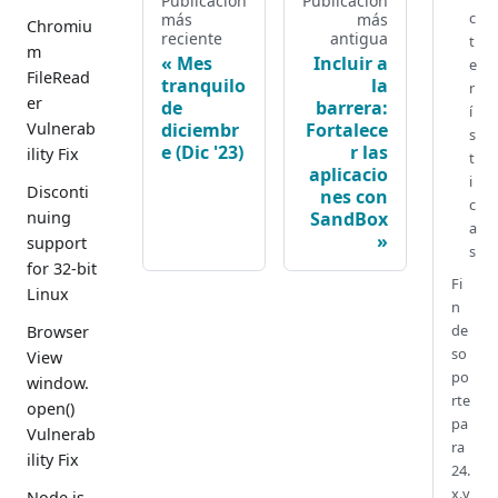
Publicación
Publicación
c
más
más
Chromiu
reciente
antigua
t
m
Mes
Incluir a
e
FileRead
tranquilo
la
r
er
de
barrera:
í
diciembr
Fortalece
Vulnerab
s
e (Dic '23)
r las
ility Fix
t
aplicacio
i
Disconti
nes con
c
SandBox
nuing
a
support
s
for 32-bit
Fi
Linux
n
de
Browser
so
View
po
window.
rte
open()
pa
Vulnerab
ra
ility Fix
24.
x.y
Node.js