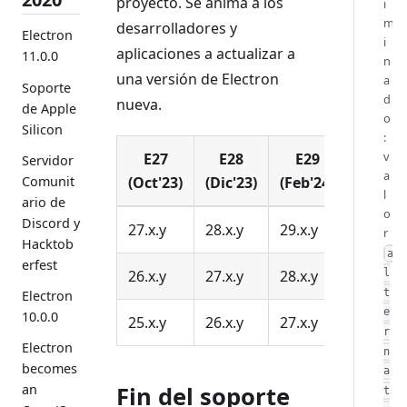
proyecto. Se anima a los
i
m
desarrolladores y
Electron
i
aplicaciones a actualizar a
11.0.0
n
una versión de Electron
a
Soporte
d
nueva.
de Apple
o
Silicon
:
v
E27
E28
E29
Servidor
a
(Oct'23)
(Dic'23)
(Feb'24)
Comunit
l
ario de
o
Discord y
27.x.y
28.x.y
29.x.y
r
Hacktob
a
erfest
26.x.y
27.x.y
28.x.y
l
t
Electron
e
10.0.0
25.x.y
26.x.y
27.x.y
r
Electron
n
becomes
a
Fin del soporte
an
t