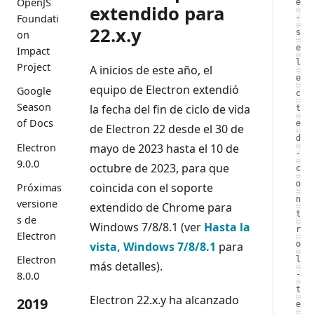
OpenJS
e
extendido para
Foundati
-
22.x.y
s
on
e
Impact
l
Project
A inicios de este año, el
e
equipo de Electron extendió
Google
c
Season
la fecha del fin de ciclo de vida
t
of Docs
e
de Electron 22 desde el 30 de
d
Electron
mayo de 2023 hasta el 10 de
-
9.0.0
octubre de 2023, para que
c
o
coincida con el soporte
Próximas
n
versione
extendido de Chrome para
t
s de
Windows 7/8/8.1 (ver
Hasta la
r
Electron
vista, Windows 7/8/8.1
para
o
Electron
l
más detalles).
8.0.0
-
t
Electron 22.x.y ha alcanzado
2019
e