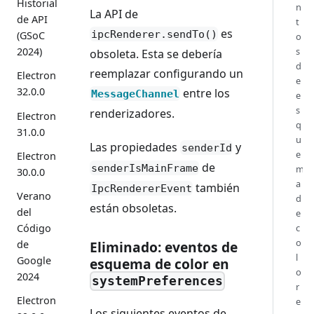
Historial
n
La API de
de API
t
es
ipcRenderer.sendTo()
(GSoC
o
2024)
s
obsoleta. Esta se debería
d
reemplazar configurando un
Electron
e
32.0.0
entre los
MessageChannel
e
s
renderizadores.
Electron
q
31.0.0
u
Las propiedades
y
senderId
e
Electron
de
senderIsMainFrame
m
30.0.0
a
también
IpcRendererEvent
Verano
d
están obsoletas.
del
e
Código
c
o
Eliminado: eventos de
de
l
Google
esquema de color en
o
2024
systemPreferences
r
Electron
e
Los siguientes eventos de