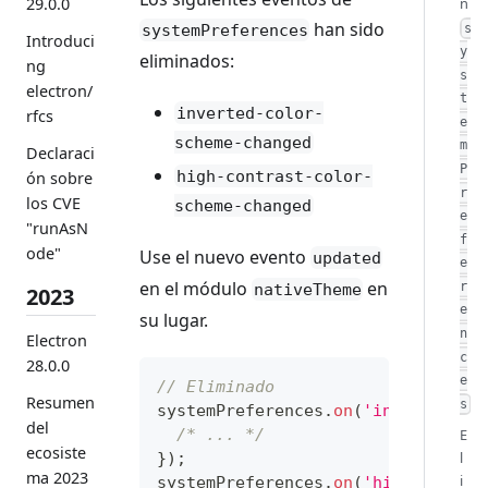
29.0.0
n
han sido
systemPreferences
s
Introduci
y
eliminados:
ng
s
electron/
t
inverted-color-
rfcs
e
scheme-changed
m
Declaraci
P
high-contrast-color-
ón sobre
r
los CVE
scheme-changed
e
"runAsN
f
ode"
Use el nuevo evento
updated
e
en el módulo
en
r
nativeTheme
2023
e
su lugar.
n
Electron
c
28.0.0
e
// Eliminado
Resumen
s
systemPreferences
.
on
(
'inverted-co
del
/* ... */
E
ecosiste
l
}
)
;
ma 2023
i
systemPreferences
.
on
(
'high-contra