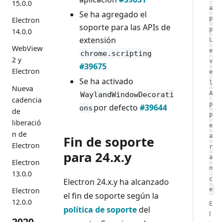
15.0.0
a
Se ha agregado el
p
Electron
soporte para las APIs de
p
14.0.0
extensión
L
WebView
e
chrome.scripting
2 y
v
#39675
Electron
e
Se ha activado
l
Nueva
A
WaylandWindowDecorati
cadencia
p
por defecto
#39644
ons
de
p
liberació
e
n de
a
Fin de soporte
Electron
r
para 24.x.y
a
Electron
n
13.0.0
c
Electron 24.x.y ha alcanzado
Electron
e
el fin de soporte según la
12.0.0
E
política de soporte
del
l
2020