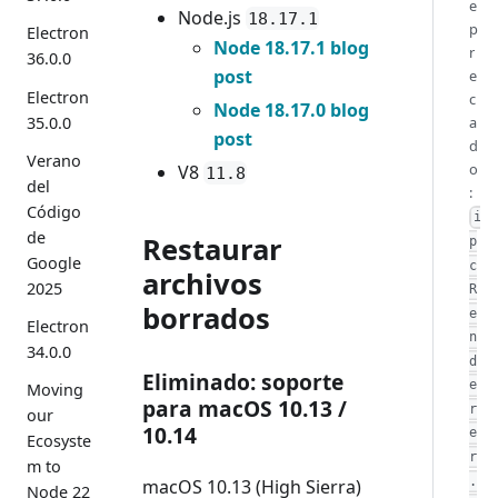
e
Node.js
18.17.1
p
Electron
Node 18.17.1 blog
r
36.0.0
post
e
Electron
c
Node 18.17.0 blog
35.0.0
a
post
d
Verano
o
V8
11.8
del
:
Código
i
de
Restaurar
p
Google
c
archivos
2025
R
borrados
e
Electron
n
34.0.0
d
Eliminado: soporte
e
Moving
para macOS 10.13 /
r
our
10.14
e
Ecosyste
r
m to
.
macOS 10.13 (High Sierra)
Node 22