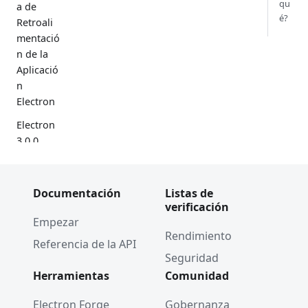
qu
a de
é?
Retroali
mentació
n de la
Aplicació
n
Electron
Electron
3.0.0
Using
GN to
Documentación
Listas de
Build
verificación
Electron
Empezar
Rendimiento
Solución
Referencia de la API
de
Seguridad
vulnerabi
Herramientas
Comunidad
lidad de
WebPref
Electron Forge
Gobernanza