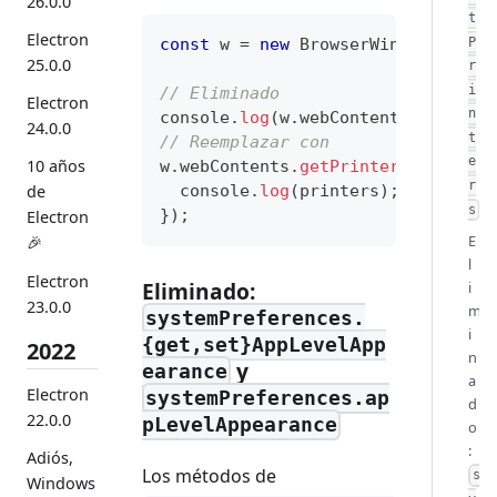
26.0.0
t
Electron
const
 w 
=
new
BrowserWindow
(
{
sho
P
25.0.0
r
i
// Eliminado
Electron
n
console
.
log
(
w
.
webContents
.
getPrin
24.0.0
t
// Reemplazar con
e
10 años
w
.
webContents
.
getPrintersAsync
(
)
.
r
console
.
log
(
printers
)
;
de
s
}
)
;
Electron
E
🎉
l
Electron
Eliminado:
i
23.0.0
m
systemPreferences.
i
{get,set}AppLevelApp
2022
n
y
earance
a
Electron
systemPreferences.ap
d
22.0.0
pLevelAppearance
o
:
Adiós,
Los métodos de
s
Windows