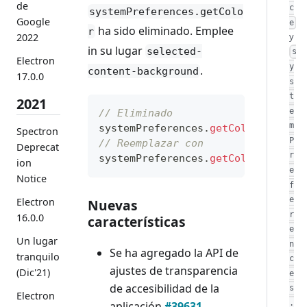
de
c
systemPreferences.getColo
Google
e
ha sido eliminado. Emplee
r
y
2022
in su lugar
selected-
s
Electron
y
.
content-background
17.0.0
s
t
2021
e
// Eliminado
m
systemPreferences
.
getColor
(
'alter
Spectron
P
// Reemplazar con
Deprecat
r
systemPreferences
.
getColor
(
'selec
ion
e
Notice
f
e
Electron
Nuevas
r
16.0.0
características
e
Un lugar
n
Se ha agregado la API de
tranquilo
c
ajustes de transparencia
(Dic'21)
e
de accesibilidad de la
s
Electron
.
aplicación
#39631