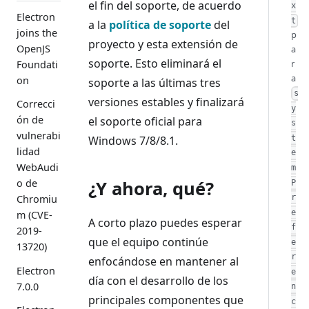
el fin del soporte, de acuerdo
x
Electron
t
a la
política de soporte
del
joins the
p
proyecto y esta extensión de
OpenJS
a
soporte. Esto eliminará el
r
Foundati
a
on
soporte a las últimas tres
s
versiones estables y finalizará
Correcci
y
ón de
el soporte oficial para
s
vulnerabi
Windows 7/8/8.1.
t
lidad
e
WebAudi
m
¿Y ahora, qué?
o de
P
r
Chromiu
e
m (CVE-
A corto plazo puedes esperar
f
2019-
que el equipo continúe
e
13720)
r
enfocándose en mantener al
Electron
e
día con el desarrollo de los
7.0.0
n
principales componentes que
c