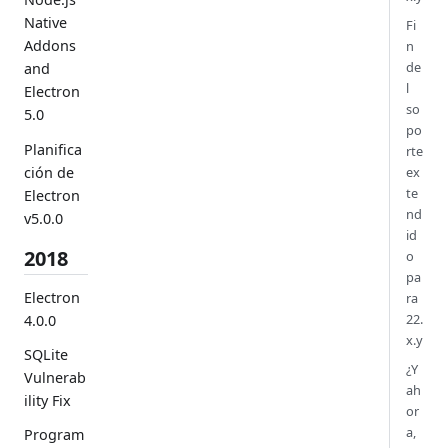
Native
Fi
Addons
n
de
and
l
Electron
so
5.0
po
Planifica
rte
ción de
ex
te
Electron
nd
v5.0.0
id
2018
o
pa
Electron
ra
22.
4.0.0
x.y
SQLite
¿Y
Vulnerab
ah
ility Fix
or
a,
Program