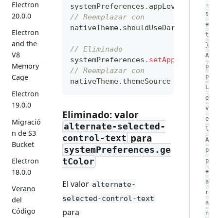
,
Electron
systemPreferences
.
appLevelAppeara
s
20.0.0
// Reemplazar con
e
nativeTheme
.
shouldUseDarkColors
;
Electron
t
and the
}
// Eliminado
V8
A
systemPreferences
.
setAppLevelAppe
Memory
p
// Reemplazar con
Cage
p
nativeTheme
.
themeSource
=
'dark'
;
L
Electron
e
19.0.0
v
Eliminado: valor
e
Migració
alternate-selected-
l
n de S3
para
control-text
A
Bucket
systemPreferences.ge
p
Electron
tColor
p
18.0.0
e
a
El valor
alternate-
Verano
r
selected-control-text
del
a
Código
para
n