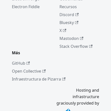
erences
Electron Fiddle
Recursos
Búsqued
Discord
a
Bluesky
Internati
X
onalizati
on
Mastodon
Updates
Stack Overflow
Electron
Más
2.0.0
GitHub
Actualiza
ción
Open Collective
automáti
Infraestructura de Pizarra
ca más
fácil para
Hosting and
aplicacio
infrastructure
nes de
graciously provided by
código
abierto