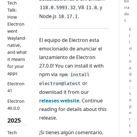
bo
Tech
, V8
, y
rra
118.0.5993.32
11.8
Talk:
do
Node.js
.
18.17.1
How
s
Electron
E
went
l
Wayland-
El equipo de Electron esta
i
native,
emocionado de anunciar el
m
and what
i
lanzamiento de Electron
it means
n
27.0.0! You can install it with
for your
a
apps
npm via
d
npm install
o
or
electron@latest
Electron
:
41
download it from our
s
o
releases website
. Continue
Electron
p
40.0.0
reading for details about this
o
release.
r
2025
t
¡Si tienes algún comentario,
e
Tech