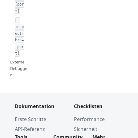
[por
t]
--
insp
ect-
brk=
[por
t]
Externe
Debugge
r
Dokumentation
Checklisten
Erste Schritte
Performance
API-Referenz
Sicherheit
Tools
Community
Mehr