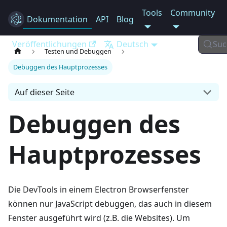
Tools
Community
Dokumentation
Electron
API
Blog
Veröffentlichungen
Deutsch
Suc
Testen und Debuggen
Debuggen des Hauptprozesses
Auf dieser Seite
Debuggen des
Hauptprozesses
Die DevTools in einem Electron Browserfenster
können nur JavaScript debuggen, das auch in diesem
Fenster ausgeführt wird (z.B. die Websites). Um