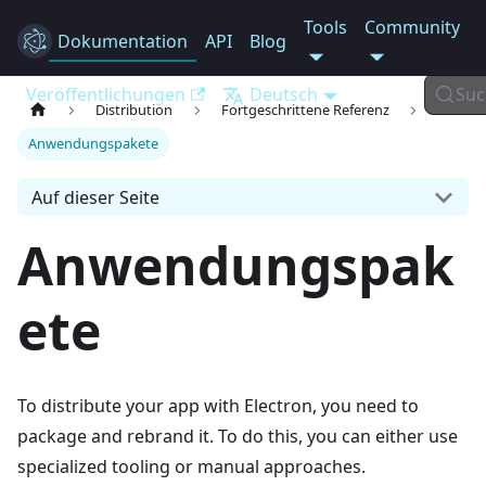
Tools
Community
Dokumentation
Electron
API
Blog
Veröffentlichungen
Deutsch
Suc
Distribution
Fortgeschrittene Referenz
Anwendungspakete
Auf dieser Seite
Anwendungspak
ete
To distribute your app with Electron, you need to
package and rebrand it. To do this, you can either use
specialized tooling or manual approaches.