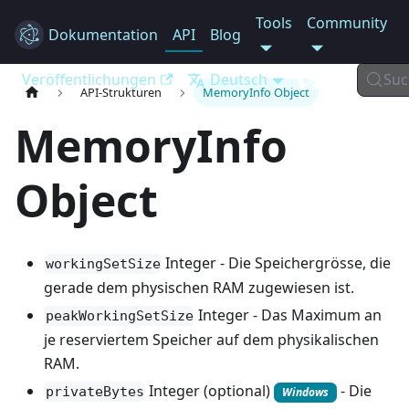
Tools
Community
Dokumentation
Electron
API
Blog
Veröffentlichungen
Deutsch
Suc
API-Strukturen
MemoryInfo Object
MemoryInfo
Object
Integer - Die Speichergrösse, die
workingSetSize
gerade dem physischen RAM zugewiesen ist.
Integer - Das Maximum an
peakWorkingSetSize
je reserviertem Speicher auf dem physikalischen
RAM.
Integer (optional)
- Die
privateBytes
Windows