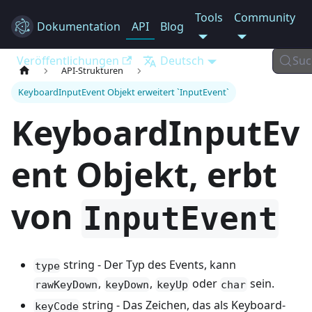
Tools
Community
Dokumentation
Electron
API
Blog
Veröffentlichungen
Deutsch
Suc
API-Strukturen
KeyboardInputEvent Objekt erweitert `InputEvent`
KeyboardInputEv
ent Objekt, erbt
von
InputEvent
string - Der Typ des Events, kann
type
,
,
oder
sein.
rawKeyDown
keyDown
keyUp
char
string - Das Zeichen, das als Keyboard-
keyCode