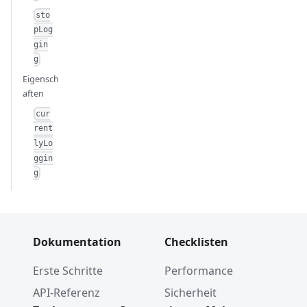
sto
pLog
gin
g
Eigensch
aften
cur
rent
lyLo
ggin
g
Dokumentation
Checklisten
Erste Schritte
Performance
API-Referenz
Sicherheit