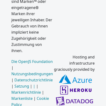
sind Marken™ oder
eingetragene®
Marken ihrer
jeweiligen Inhaber. Der
Gebrauch von ihnen
impliziert keine
Zugehörigkeit oder
Zustimmung von
ihnen.
Hosting and
Die OpenJS Foundation
infrastructure
|
graciously provided by
Nutzungsbedingungen
|
Datenschutzrichtlinie
|
Satzung
|
|
|
Markenrichtlinie
|
Markenliste
|
Cookie
Policy