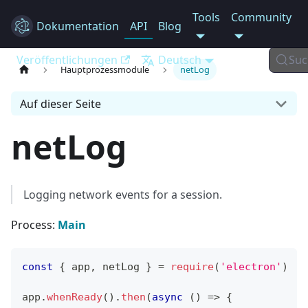
Tools
Community
Dokumentation
Electron
API
Blog
Veröffentlichungen
Deutsch
Suc
Hauptprozessmodule
netLog
Auf dieser Seite
netLog
Logging network events for a session.
Process:
Main
const
{
 app
,
 netLog 
}
=
require
(
'electron'
)
app
.
whenReady
(
)
.
then
(
async
(
)
=>
{