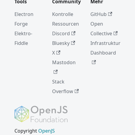
Tools
Community
Mehr
Electron
Kontrolle
GitHub
Forge
Ressourcen
Open
Elektro-
Discord
Collective
Fiddle
Bluesky
Infrastruktur
X
Dashboard
Mastodon
Stack
Overflow
Copyright
OpenJS