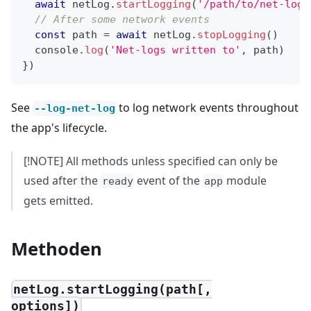
await
 netLog
.
startLogging
(
'/path/to/net-log'
// After some network events
const
 path 
=
await
 netLog
.
stopLogging
(
)
console
.
log
(
'Net-logs written to'
,
 path
)
}
)
See
to log network events throughout
--log-net-log
the app's lifecycle.
[!NOTE] All methods unless specified can only be
used after the
event of the
module
ready
app
gets emitted.
Methoden
netLog.startLogging(path[,
options])